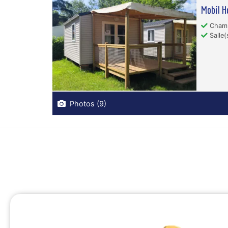
Mobil 
Chambr
Salle(
Photos (9)
Camping Alsace