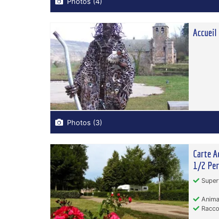
Photos (4)
Accueil 
Photos (3)
Carte A
1/2 Per
Superf
Animau
Racco