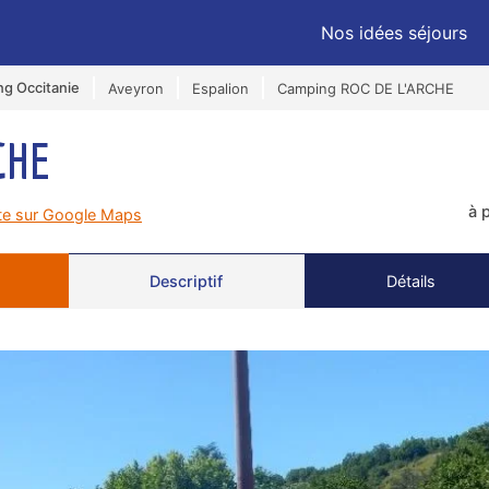
Nos idées séjours
g Occitanie
Aveyron
Espalion
Camping ROC DE L'ARCHE
CHE
à 
rte sur Google Maps
Descriptif
Détails