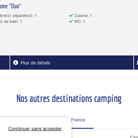
Home "Duo"
e(s) séparée(s): 1
Cuisine: 1
s) de bain: 1
WC: 1
Plus de détails
Nos autres destinations camping
Régions France
Continuer sans accepter
Tout sur le Bretagne
Cam