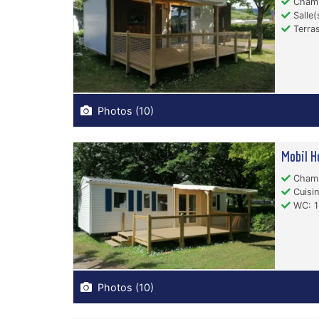
Chamb
Salle(
Terras
Photos (10)
Mobil H
Chamb
Cuisin
WC: 1
Photos (10)