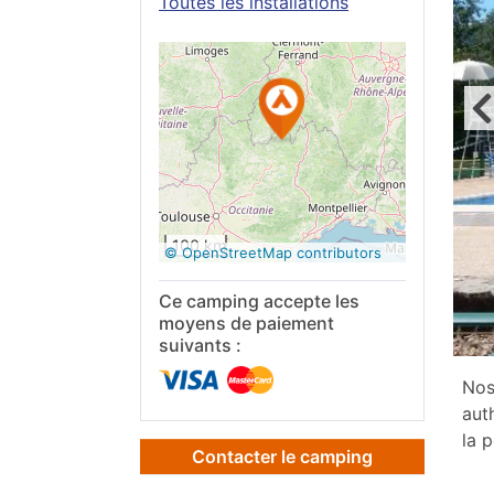
Toutes les installations
Voir sur
Google
Maps
100 km
© OpenStreetMap contributors
Ce camping accepte les
moyens de paiement
suivants :
Nos
aut
la 
Contacter le camping