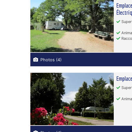
Emplace
Électri
Superf
Animau
Racco
Photos (4)
Emplace
Superf
Animau