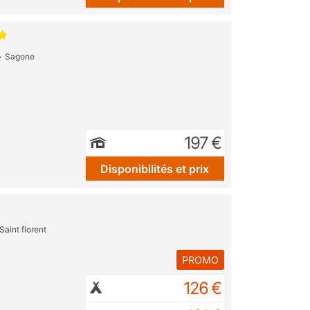
Sagone
197 €
Disponibilités et prix
Saint florent
PROMO
126 €