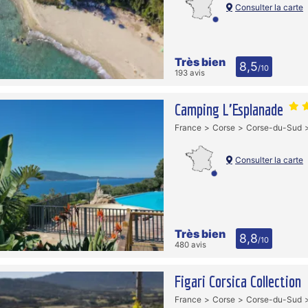
Consulter la carte
Très bien
8,5
/10
193 avis
Camping L'Esplanade
France
Corse
Corse-du-Sud
Consulter la carte
Très bien
8,8
/10
480 avis
Figari Corsica Collection
France
Corse
Corse-du-Sud