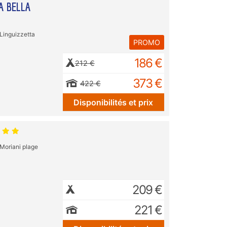
A BELLA
Linguizzetta
PROMO
186 €
212 €
373 €
422 €
Disponibilités et prix
Moriani plage
209 €
221 €