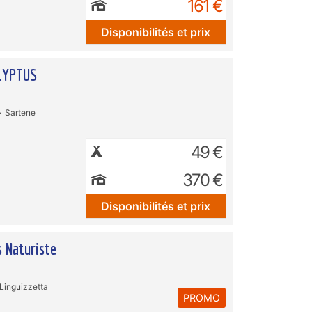
161 €
Disponibilités et prix
LYPTUS
Sartene
49 €
370 €
Disponibilités et prix
s Naturiste
Linguizzetta
PROMO