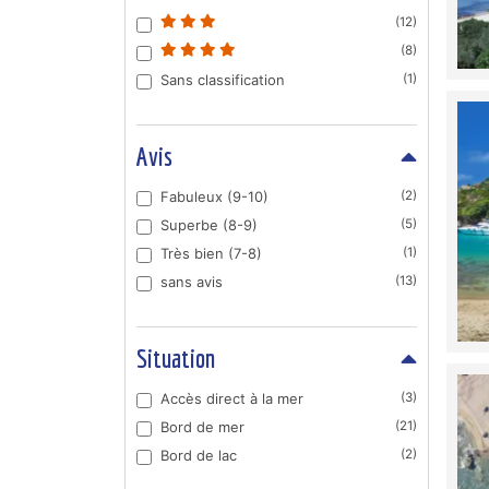
(12)
(8)
Sans classification
(1)
Avis
Fabuleux (9-10)
(2)
Superbe (8-9)
(5)
Très bien (7-8)
(1)
sans avis
(13)
Situation
Accès direct à la mer
(3)
Bord de mer
(21)
Bord de lac
(2)