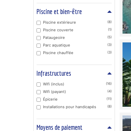
Piscine et bien-être
Piscine extérieure
(8)
Piscine couverte
(1)
Pataugeoire
(5)
Parc aquatique
(3)
Piscine chauffée
(3)
Infrastructures
Wifi (inclus)
(16)
Wifi (payant)
(4)
Épicerie
(11)
Installations pour handicapés
(8)
Moyens de paiement