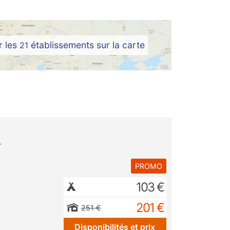
r les
établissements sur la carte
21
PROMO
103 €
201 €
251 €
Disponibilités et prix