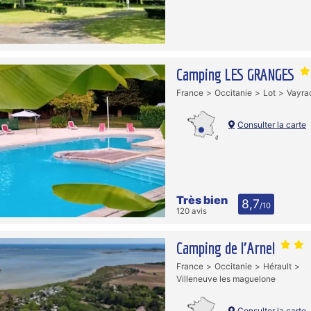
Camping LES GRANGES
France
Occitanie
Lot
Vayra
Consulter la carte
Très bien
8,7
/10
120 avis
Camping de l'Arnel
France
Occitanie
Hérault
Villeneuve les maguelone
Consulter la carte