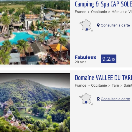
Camping & Spa CAP SOL
France
Occitanie
Hérault
Vi
Consulter la carte
Fabuleux
9,2
/10
29 avis
Domaine VALLEE DU TAR
France
Occitanie
Tarn
Saint
Consulter la carte