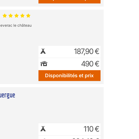
S
everac le château
187,90 €
490 €
Disponibilités et prix
uergue
110 €