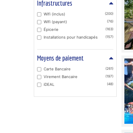
Infrastructures
Wifi (inclus)
(200)
Wifi (payant)
(76)
Épicerie
(163)
Installations pour handicapés
(157)
Moyens de paiement
Carte Bancaire
(261)
Virement Bancaire
(197)
iDEAL
(48)