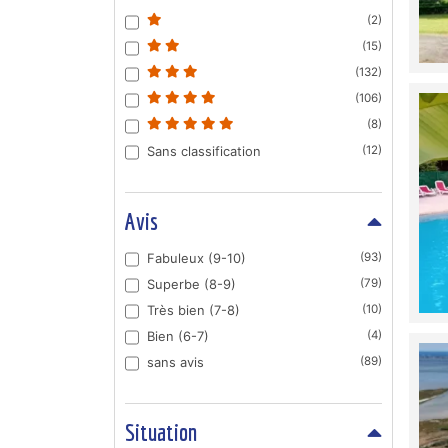
(2)
(15)
(132)
(106)
(8)
Sans classification
(12)
Avis
Fabuleux (9-10)
(93)
Superbe (8-9)
(79)
Très bien (7-8)
(10)
Bien (6-7)
(4)
sans avis
(89)
Situation