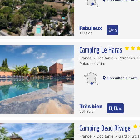
Fabuleux
9
/10
110 avis
Camping Le Haras
France
Occitanie
Pyrénées-Or
Palau del vidre
Consulter la carte
Très bien
8,8
/10
501 avis
Camping Beau Rivage
France
Occitanie
Gard
St. 