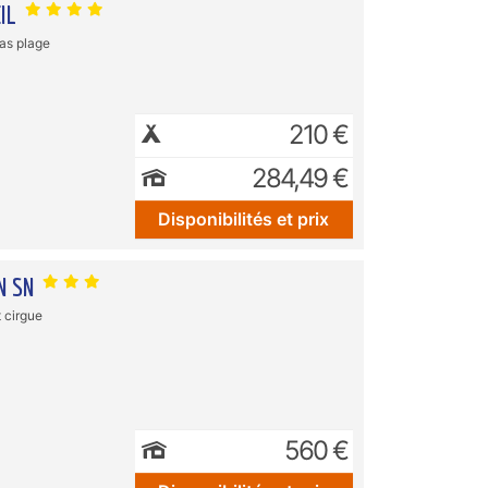
EIL
as plage
210 €
284,49 €
Disponibilités et prix
N SN
 cirgue
560 €