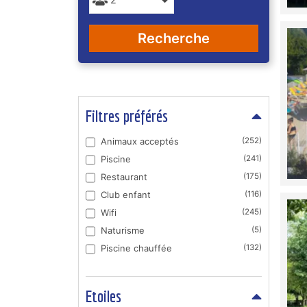
Recherche
Filtres préférés
Animaux acceptés
(252)
Piscine
(241)
Restaurant
(175)
Club enfant
(116)
Wifi
(245)
Naturisme
(5)
Piscine chauffée
(132)
Etoiles