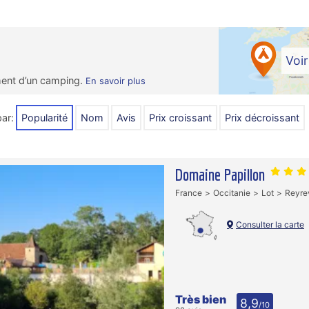
Voir
ment d’un camping.
En savoir plus
;
par:
Popularité
Nom
Avis
prix croissant
prix décroissant
Domaine Papillon
France
Occitanie
Lot
Reyre
Consulter la carte
Très bien
8,9
/10