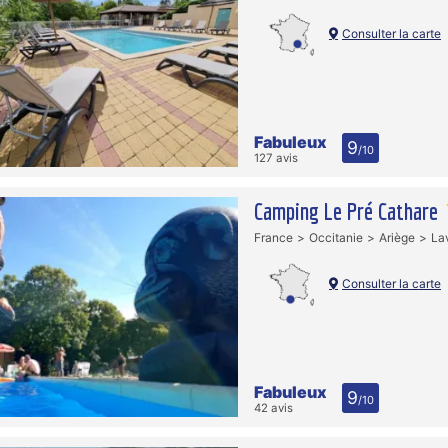
Consulter la carte
Fabuleux
9
/10
127 avis
Camping Le Pré Cathare
France
Occitanie
Ariège
La
Consulter la carte
Fabuleux
9
/10
42 avis