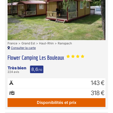
France
Grand Est
Haut-Rhin
Ranspach
Consulter la carte
Flower Camping Les Bouleaux
Très bien
8,6
/10
224 avis
143 €
318 €
Disponibilités et prix