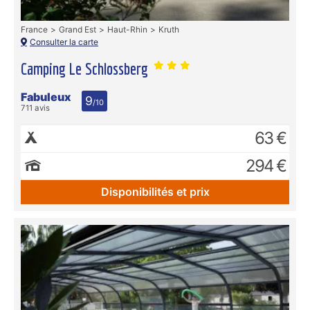
France
Grand Est
Haut-Rhin
Kruth
Consulter la carte
Camping Le Schlossberg
Fabuleux
9
/10
711 avis
63 €
294 €
Disponibilités et prix