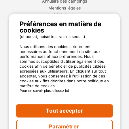
Annuaire des campings
Mentions légales
CGU du site
Plan de site
Préférences en matière de
cookies
Cookies
Charte de confidentialité
(chocolat, noisettes, raisins secs...)
Nous utilisons des cookies strictement
nécessaires au fonctionnement du site, aux
La garantie MyCamping.com
performances et aux préférences. Nous
sommes susceptibles d’utiliser également des
Un paiement 100% sécurisé
cookies afin de bénéficier de publicités ciblées
adressées aux utilisateurs. En cliquant sur tout
Un service client disponible et dédié
accepter, vous consentez à l'utilisation de ces
cookies aux fins décrites dans notre politique en
Les meilleurs établissements référencés
matière de cookies.
Des avis clients authentiques
Pour en savoir plus, cliquez ici
Les offres aux meilleur prix
Tout accepter
Paramétrer