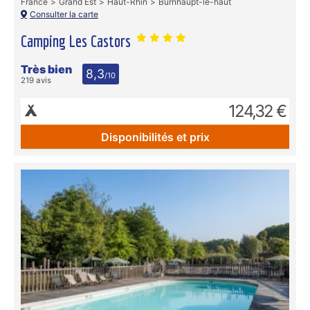
France
Grand Est
Haut-Rhin
Burnhaupt-le-haut
Consulter la carte
Camping Les Castors
Très bien
8,3
/10
219 avis
124,32 €
Disponibilités et prix