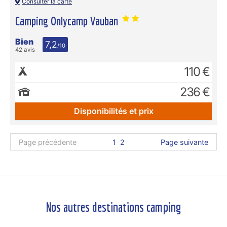
Consulter la carte
Camping Onlycamp Vauban
Bien
7,2
/10
42 avis
110 €
236 €
Disponibilités et prix
Page précédente
1
2
Page suivante
Nos autres destinations camping