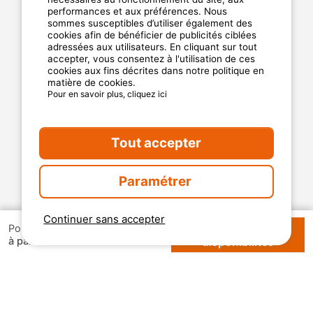
performances et aux préférences. Nous
Plan de site
sommes susceptibles d’utiliser également des
Cookies
cookies afin de bénéficier de publicités ciblées
Charte de confidentialité
adressées aux utilisateurs. En cliquant sur tout
accepter, vous consentez à l'utilisation de ces
cookies aux fins décrites dans notre politique en
matière de cookies.
La garantie MyCamping.com
Pour en savoir plus, cliquez ici
Un paiement 100% sécurisé
Un service client disponible et dédié
Tout accepter
Les meilleurs établissements référencés
Paramétrer
Des avis clients authentiques
Les offres aux meilleur prix
Continuer sans accepter
Vérifier les
Pour 1 semaine
88 €
à partir de
disponibilités
2026 Mycamping. All rights reserved. All media and