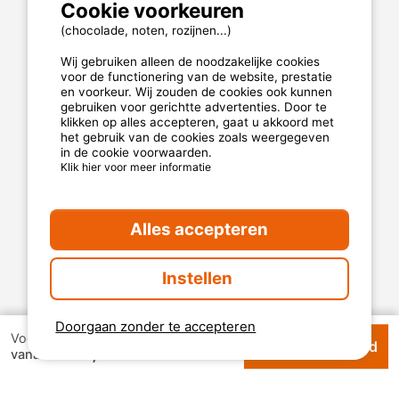
Cookie voorkeuren
Wettelijke bepalingen
Algemene Gebruiksvoorwaarden
(chocolade, noten, rozijnen...)
Cookies
Wij gebruiken alleen de noodzakelijke cookies
Vertrouwelijkheidsverklaring
voor de functionering van de website, prestatie
en voorkeur. Wij zouden de cookies ook kunnen
gebruiken voor gerichtte advertenties. Door te
klikken op alles accepteren, gaat u akkoord met
MyCamping.com garantie
het gebruik van de cookies zoals weergegeven
in de cookie voorwaarden.
100% beveiligde betaling
Klik hier voor meer informatie
Beschikbare en toegewijde hotline
De beste campings
Alles accepteren
Echte klantenbeoordelingen
De beste tarieven
Instellen
Beveiligde betaling
Doorgaan zonder te accepteren
Voor 1 week
Beschikbhaarheid
€ 88,00
vanaf