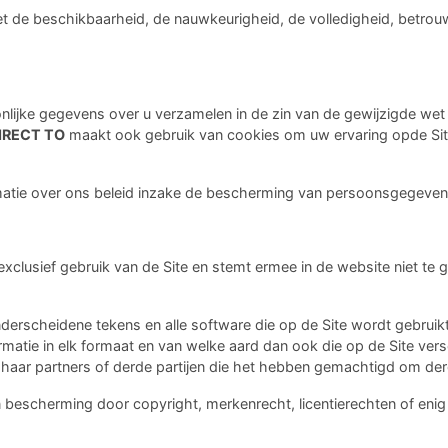
et de beschikbaarheid, de nauwkeurigheid, de volledigheid, betrouw
nlijke gegevens over u verzamelen in de zin van de gewijzigde wet 
IRECT TO
maakt ook gebruik van cookies om uw ervaring opde Sit
tie over ons beleid inzake de bescherming van persoonsgegevens
-exclusief gebruik van de Site en stemt ermee in de website niet t
derscheidene tekens en alle software die op de Site wordt gebruikt,
rmatie in elk formaat en van welke aard dan ook die op de Site versc
 haar partners of derde partijen die het hebben gemachtigd om derge
cherming door copyright, merkenrecht, licentierechten of enig and