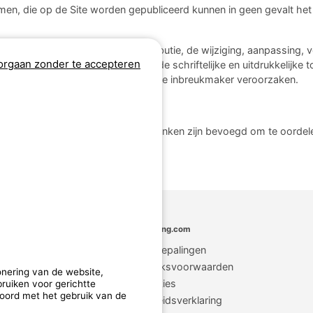
en, die op de Site worden gepubliceerd kunnen in geen gevalt het 
hergebruik, de marketing, de distributie, de wijziging, aanpassing, v
rgaan zonder te accepteren
n van de Site zonder voorafgaande schriftelijke en uitdrukkelijke 
afrechtelijke aansprakelijkheid van de inbreukmaker veroorzaken.
echtspraak
se wetgeving. De Franse rechtbanken zijn bevoegd om te oordelen o
MyCamping.com
Wettelijke bepalingen
Algemene Gebruiksvoorwaarden
onering van de website,
Cookies
ruiken voor gerichtte
koord met het gebruik van de
Vertrouwelijkheidsverklaring