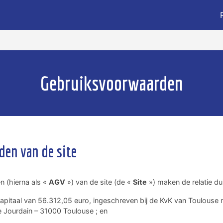
Gebruiksvoorwaarden
en van de site
 (hierna als «
AGV
») van de site (de «
Site
») maken de relatie dui
apitaal van 56.312,05 euro, ingeschreven bij de KvK van Toulous
e Jourdain – 31000 Toulouse ; en