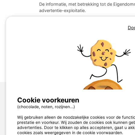
De informatie, met betrekking tot de Eigendomm
advertentie-exploitatie.
SECURE DIRECT TO
verbiedt de extractie, het 
Doo
deel van de elementen, inclusief de Eigendomme
een vorm van inbreuk van de burgerlijke en str
Artikel 8 - Toepasselijk recht en bevoegde r
Deze voorwaarden zijn onderworpen aan de Fran
verband met de uitvoering ervan.
Cookie voorkeuren
Over ons
(chocolade, noten, rozijnen...)
contact@mycamping.com
Wij gebruiken alleen de noodzakelijke cookies voor de functi
prestatie en voorkeur. Wij zouden de cookies ook kunnen geb
ONZE PARTNERS
advertenties. Door te klikken op alles accepteren, gaat u ak
cookies zoals weergegeven in de cookie voorwaarden.