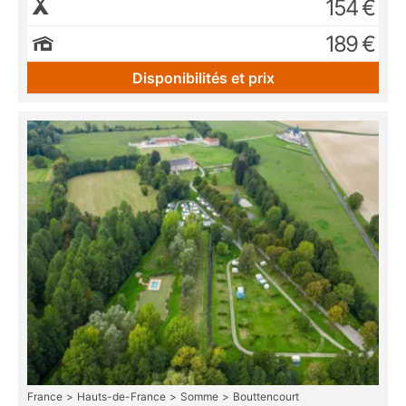
154 €
189 €
Disponibilités et prix
France
Hauts-de-France
Somme
Bouttencourt