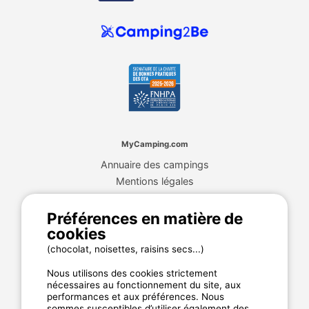
MyCamping.com
Annuaire des campings
Mentions légales
CGU du site
Plan de site
Préférences en matière de
cookies
Cookies
Charte de confidentialité
(chocolat, noisettes, raisins secs...)
Nous utilisons des cookies strictement
nécessaires au fonctionnement du site, aux
La garantie MyCamping.com
performances et aux préférences. Nous
sommes susceptibles d’utiliser également des