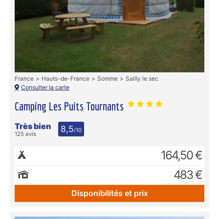
France
Hauts-de-France
Somme
Sailly le sec
Consulter la carte
Camping Les Puits Tournants
Très bien
8,5
/10
125 avis
164,50 €
483 €
Disponibilités et prix