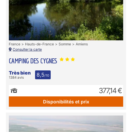
France
Hauts-de-France
Somme
Amiens
Consulter la carte
CAMPING DES CYGNES
Très bien
8,5
/10
1384 avis
377,14 €
Disponibilités et prix