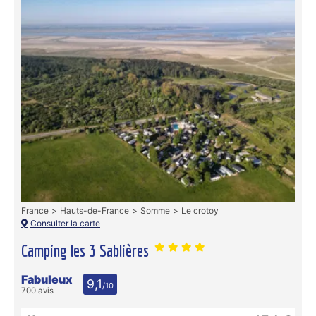
France
Hauts-de-France
Somme
Le crotoy
Consulter la carte
Camping les 3 Sablières
Fabuleux
9,1
/10
700 avis