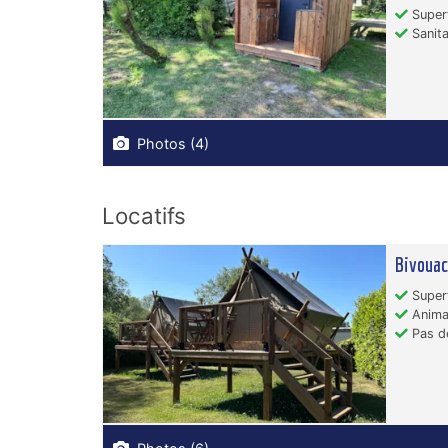
Superf
Sanita
Photos (4)
Locatifs
Bivoua
Superf
Animau
Pas de