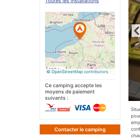
Toutes les installations
Voir sur
Google
Maps
100 km
© OpenStreetMap contributors
Ce camping accepte les
moyens de paiement
suivants :
Situ
pou
empl
conf
Contacter le camping
chau