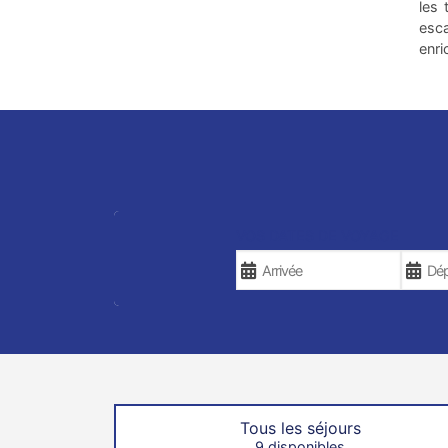
les 
esca
enri
VOS DATES DE VOYAGE
Tous les séjours
9 disponibles