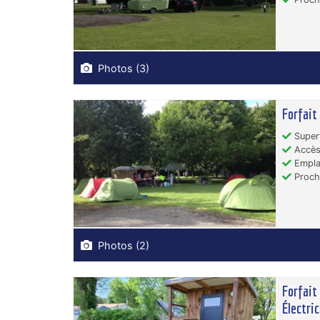
Photos (3)
Forfait
Superf
Accès
Emplac
Proche
Photos (2)
Forfait
Électric