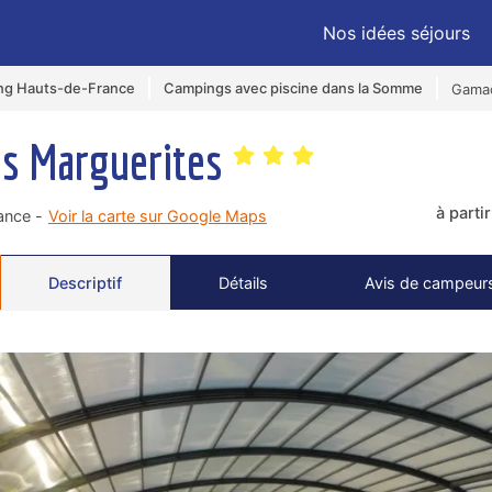
Nos idées séjours
ng Hauts-de-France
Campings avec piscine dans la Somme
Gama
s Marguerites
à parti
ance -
Voir la carte sur Google Maps
Descriptif
Détails
Avis de campeurs