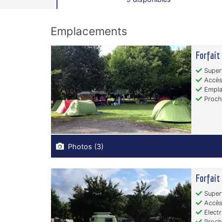
Emplacements
Forfait
Superf
Accès 
Emplac
Proche
Photos (3)
Forfait
Superf
Accès 
Electr
Proche