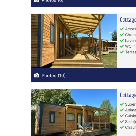
Photos (6)
Cottag
Accès
Chamb
Lave v
WC: 1
Terras
Photos (10)
Cottage
Superf
Animau
Cuisin
Salle(
Chauf