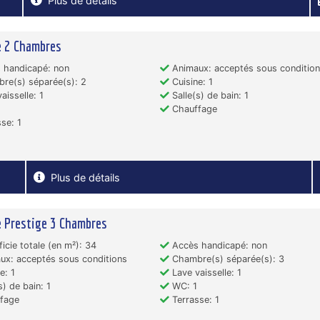
Plus de détails
e 2 Chambres
 handicapé: non
Animaux: acceptés sous conditio
re(s) séparée(s): 2
Cuisine: 1
aisselle: 1
Salle(s) de bain: 1
Chauffage
se: 1
Plus de détails
 Prestige 3 Chambres
icie totale (en m²): 34
Accès handicapé: non
x: acceptés sous conditions
Chambre(s) séparée(s): 3
e: 1
Lave vaisselle: 1
s) de bain: 1
WC: 1
fage
Terrasse: 1