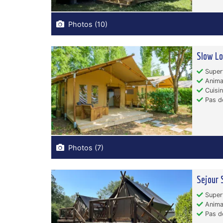
Photos (10)
Slow Lo
Superf
Animau
Cuisin
Pas de
Photos (7)
Sejour 
Superf
Animau
Pas de