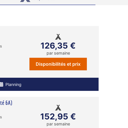
126,35 €
ns
par semaine
Disponibilités et prix
Planning
ité 6A)
152,95 €
ns
par semaine