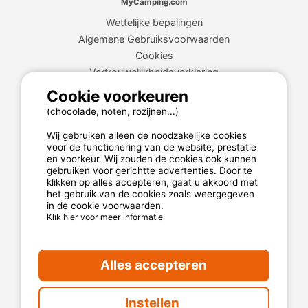
MyCamping.com
Wettelijke bepalingen
Algemene Gebruiksvoorwaarden
Cookies
Vertrouwelijkheidsverklaring
Cookie voorkeuren
(chocolade, noten, rozijnen...)
MyCamping.com garantie
Wij gebruiken alleen de noodzakelijke cookies
100% beveiligde betaling
voor de functionering van de website, prestatie
Beschikbare en toegewijde hotline
en voorkeur. Wij zouden de cookies ook kunnen
gebruiken voor gerichtte advertenties. Door te
De beste campings
klikken op alles accepteren, gaat u akkoord met
het gebruik van de cookies zoals weergegeven
Echte klantenbeoordelingen
in de cookie voorwaarden.
Klik hier voor meer informatie
De beste tarieven
Beveiligde betaling
Alles accepteren
Instellen