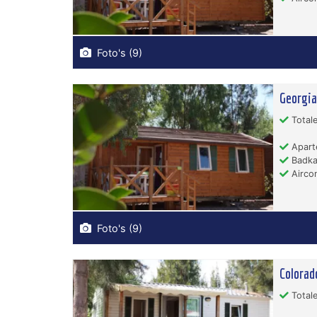
Foto's (9)
Georgia
Totale
Apart
Badka
Aircon
Foto's (9)
Colorad
Totale