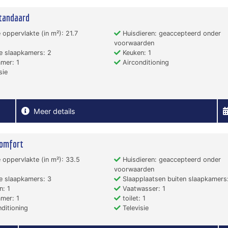
tandaard
 oppervlakte (in m²): 21.7
Huisdieren: geaccepteerd onder
voorwaarden
e slaapkamers: 2
Keuken: 1
mer: 1
Airconditioning
sie
Meer details
Comfort
 oppervlakte (in m²): 33.5
Huisdieren: geaccepteerd onder
voorwaarden
e slaapkamers: 3
Slaapplaatsen buiten slaapkamers:
: 1
Vaatwasser: 1
mer: 1
toilet: 1
ditioning
Televisie