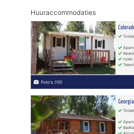
Huuraccommodaties
Colorad
Totale
Apart
Keuken
toilet:
Televi
Foto's (10)
Georgia
Totale
Apart
Badka
Aircon