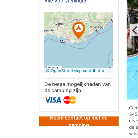
Alle voorzieningen
Op Google
Maps
bekijken
100 km
© OpenStreetMap contributors
De betaalmogelijkheden van
de camping zijn:
Camp
345
Neem contact op met de
u ve
camping
de s
wand