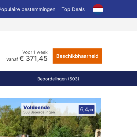
Populaire bestemmingen
Top Deals
Voor 1 week
Beschikbhaarheid
€ 371,45
vanaf
Beoordelingen (503)
Voldoende
6,4
/10
503 Beoordelingen