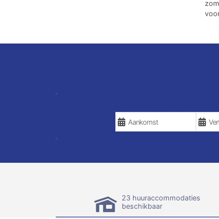
zom
voor
UW VAKANTIEDATUMS
23 huuraccommodaties
beschikbaar