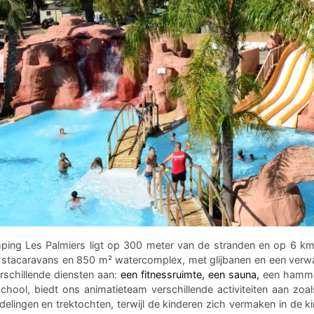
ing Les Palmiers ligt op 300 meter van de stranden en op 6 km
 stacaravans en 850 m² watercomplex, met glijbanen en een ve
rschillende diensten aan:
een fitnessruimte, een sauna,
een hamma
chool, biedt ons animatieteam verschillende activiteiten aan zoal
elingen en trektochten, terwijl de kinderen zich vermaken in de k