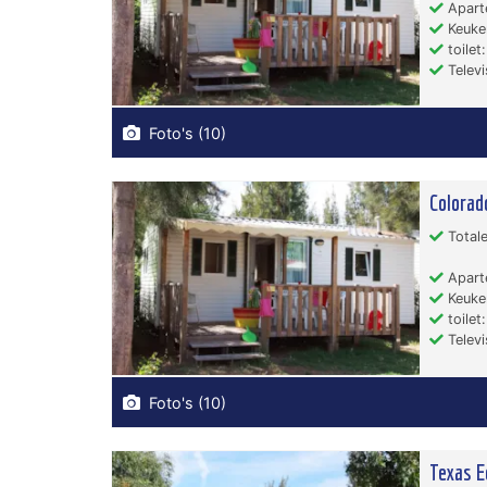
Apart
Keuken
toilet:
Televi
Foto's (10)
Colorad
Totale
Apart
Keuken
toilet:
Televi
Foto's (10)
Texas E