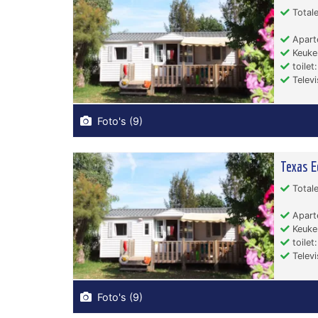
Totale
Apart
Keuken
toilet:
Televi
Foto's (9)
Texas E
Totale
Apart
Keuken
toilet:
Televi
Foto's (9)