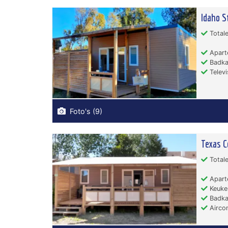
Idaho S
Totale
Apart
Badka
Televi
Foto's (9)
Texas 
Totale
Apart
Keuken
Badka
Aircon