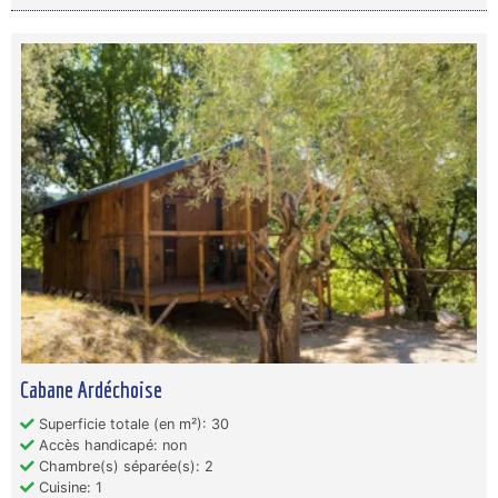
Cabane Ardéchoise
Superficie totale (en m²): 30
Accès handicapé: non
Chambre(s) séparée(s): 2
Cuisine: 1