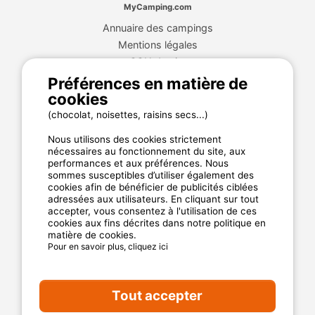
MyCamping.com
Annuaire des campings
Mentions légales
CGU du site
Plan de site
Préférences en matière de
Cookies
cookies
Charte de confidentialité
(chocolat, noisettes, raisins secs...)
Nous utilisons des cookies strictement
nécessaires au fonctionnement du site, aux
La garantie MyCamping.com
performances et aux préférences. Nous
sommes susceptibles d’utiliser également des
Un paiement 100% sécurisé
cookies afin de bénéficier de publicités ciblées
adressées aux utilisateurs. En cliquant sur tout
Un service client disponible et dédié
accepter, vous consentez à l'utilisation de ces
Les meilleurs établissements référencés
cookies aux fins décrites dans notre politique en
matière de cookies.
Des avis clients authentiques
Pour en savoir plus, cliquez ici
Les offres aux meilleur prix
Tout accepter