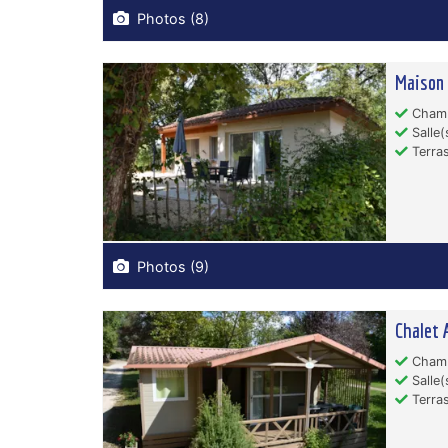
Photos (8)
Maison
Chamb
Salle(
Terras
Photos (9)
Chalet 
Chamb
Salle(
Terras