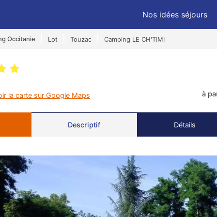
Nos idées séjours
g Occitanie
Lot
Touzac
Camping LE CH'TIMI
à pa
oir la carte sur Google Maps
Descriptif
Détails