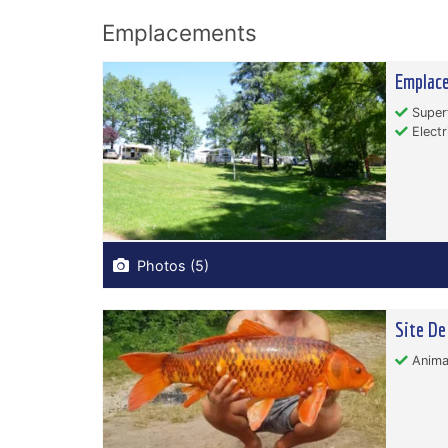
Emplacements
Emplac
Superf
Electr
Photos (5)
Site De
Anima