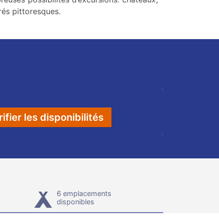
trés pittoresques.
ifier les disponibilités
6 emplacements
disponibles