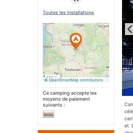
Toutes les installations
Voir sur
Google
Maps
100 km
© OpenStreetMap contributors
Ce camping accepte les
moyens de paiement
Cam
suivants :
cél
cam
et 
abo