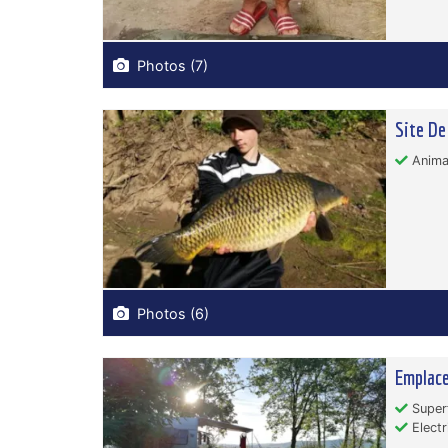
Photos (7)
Site De
Animau
Photos (6)
Emplace
Superf
Electr