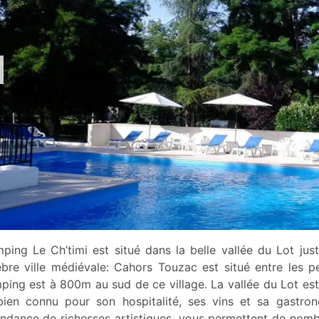
ping Le Ch’timi est situé dans la belle vallée du Lot jus
èbre ville médiévale: Cahors Touzac est situé entre les p
ping est à 800m au sud de ce village. La vallée du Lot est 
bien connu pour son hospitalité, ses vins et sa gastro
ndance de richesses artistiques, vous permettent de nombr