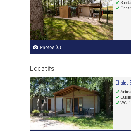
Sanita
Electr
Photos (6)
Locatifs
Chalet 
Animau
Cuisin
WC: 1