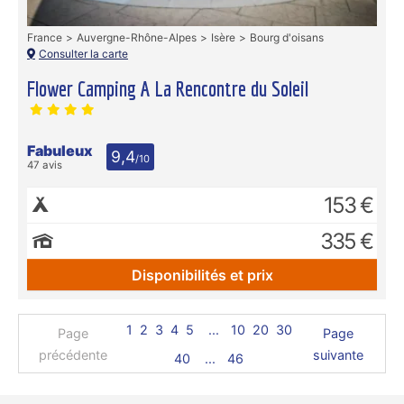
France
Auvergne-Rhône-Alpes
Isère
Bourg d'oisans
Consulter la carte
Flower Camping A La Rencontre du Soleil
Fabuleux
9,4
/10
47 avis
153 €
335 €
Disponibilités et prix
1
2
3
4
5
...
10
20
30
Page
Page
précédente
suivante
40
...
46