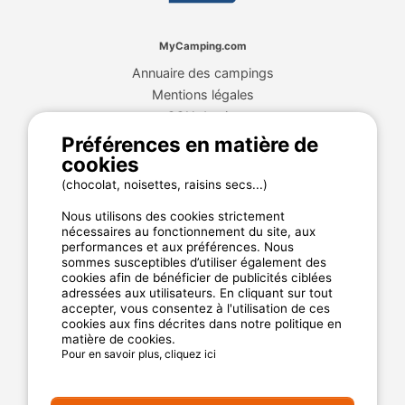
MyCamping.com
Annuaire des campings
Mentions légales
CGU du site
Plan de site
Préférences en matière de
cookies
Cookies
Charte de confidentialité
(chocolat, noisettes, raisins secs...)
Nous utilisons des cookies strictement
nécessaires au fonctionnement du site, aux
La garantie MyCamping.com
performances et aux préférences. Nous
sommes susceptibles d’utiliser également des
Un paiement 100% sécurisé
cookies afin de bénéficier de publicités ciblées
adressées aux utilisateurs. En cliquant sur tout
Un service client disponible et dédié
accepter, vous consentez à l'utilisation de ces
cookies aux fins décrites dans notre politique en
Les meilleurs établissements référencés
matière de cookies.
Des avis clients authentiques
Pour en savoir plus, cliquez ici
Les offres aux meilleur prix