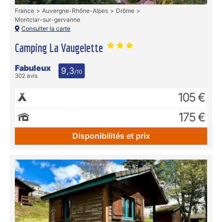
France
Auvergne-Rhône-Alpes
Drôme
Montclar-sur-gervanne
Consulter la carte
Camping La Vaugelette
Fabuleux
9,3
/10
302 avis
105 €
175 €
Disponibilités et prix