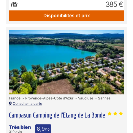
385 €
Disponibilités et prix
France
Provence-Alpes-Côte d'Azur
Vaucluse
Sannes
Consulter la carte
Campasun Camping de l’Etang de La Bonde
Très bien
8,9
/10
319 avis