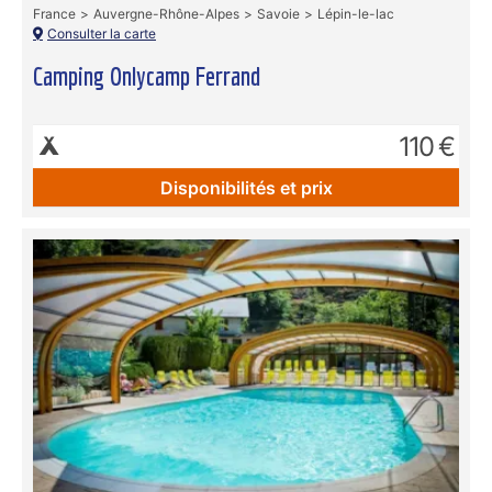
France
Auvergne-Rhône-Alpes
Savoie
Lépin-le-lac
Consulter la carte
Camping Onlycamp Ferrand
110 €
Disponibilités et prix