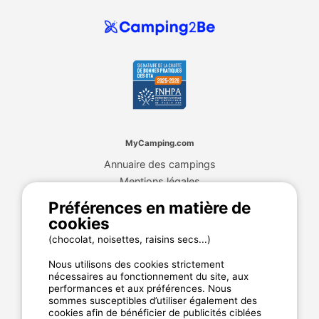
MyCamping.com
Annuaire des campings
Mentions légales
CGU du site
Préférences en matière de
Plan de site
cookies
Cookies
(chocolat, noisettes, raisins secs...)
Charte de confidentialité
Nous utilisons des cookies strictement
nécessaires au fonctionnement du site, aux
performances et aux préférences. Nous
La garantie MyCamping.com
sommes susceptibles d’utiliser également des
cookies afin de bénéficier de publicités ciblées
Un paiement 100% sécurisé