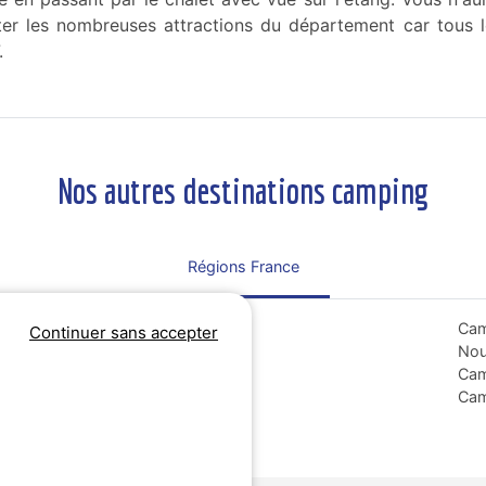
iter les nombreuses attractions du département car tous 
.
Nos autres destinations camping
Régions France
Tout sur le Bretagne
Cam
Continuer sans accepter
Camping Corse
Nou
Camping Grand Est
Cam
Camping Hauts-de-France
Cam