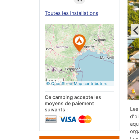
Toutes les installations
Voir sur
Google
Maps
100 km
© OpenStreetMap contributors
Ce camping accepte les
moyens de paiement
Les
suivants :
d'o
aqu
org
Lux