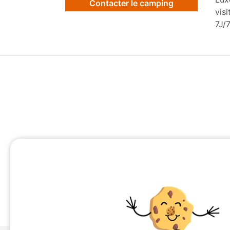
Contacter le camping
vis
7J/7
Camping Alsace
Camping Auvergne
Camping en Auvergne Rhône-Alpes
Camping en Bourgogne