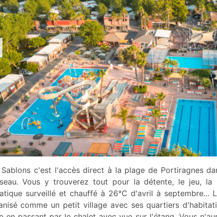
 Sablons c'est l'accès direct à la plage de Portiragnes d
iseau. Vous y trouverez tout pour la détente, le jeu, 
atique surveillé et chauffé à 26°C d'avril à septembre... L
anisé comme un petit village avec ses quartiers d'habita
e en passant par le chalet avec vue sur l'étang. Vous n'au