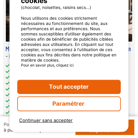
cookies
(chocolat, noisettes, raisins secs...)
Nous utilisons des cookies strictement
nécessaires au fonctionnement du site, aux
performances et aux préférences. Nous
sommes susceptibles d’utiliser également des
cookies afin de bénéficier de publicités ciblées
adressées aux utilisateurs. En cliquant sur tout
Mobil-Home Sunelia Luxe 40M² 3 Chambres 2 Salles De Bain
accepter, vous consentez à l'utilisation de ces
cookies aux fins décrites dans notre politique en
- Climatisé
matière de cookies.
Pour en savoir plus, cliquez ici
Superficie totale (en m²): 40
Accès handicapé: non
Animaux: acceptés sous conditions
Chambre(s) séparée(s): 3
Tout accepter
Cuisine: 1
Lave vaisselle: 1
Salle(s) de bain: 2
Paramétrer
WC: 1
Chauffage
Climatisation
Continuer sans accepter
Vérifier les
Pour 1 semaine
144,90 €
à partir de
disponibilités