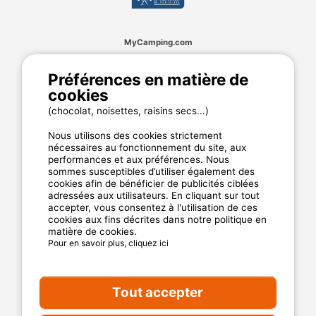
MyCamping.com
Annuaire des campings
Préférences en matière de
Mentions légales
cookies
CGU du site
(chocolat, noisettes, raisins secs...)
Plan de site
Cookies
Nous utilisons des cookies strictement
Charte de confidentialité
nécessaires au fonctionnement du site, aux
performances et aux préférences. Nous
sommes susceptibles d’utiliser également des
cookies afin de bénéficier de publicités ciblées
La garantie MyCamping.com
adressées aux utilisateurs. En cliquant sur tout
accepter, vous consentez à l'utilisation de ces
Un paiement 100% sécurisé
cookies aux fins décrites dans notre politique en
matière de cookies.
Un service client disponible et dédié
Pour en savoir plus, cliquez ici
Les meilleurs établissements référencés
Des avis clients authentiques
Tout accepter
Les offres aux meilleur prix