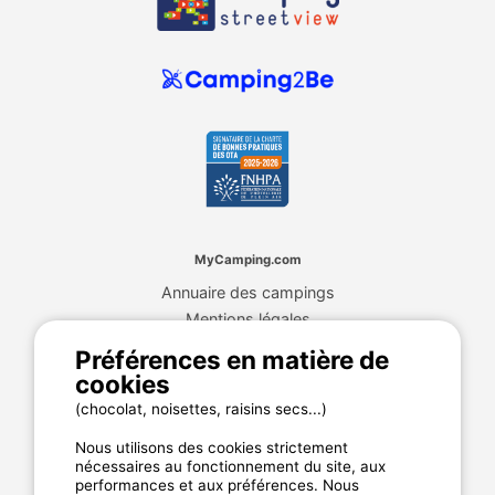
MyCamping.com
Annuaire des campings
Mentions légales
CGU du site
Préférences en matière de
Plan de site
cookies
Cookies
(chocolat, noisettes, raisins secs...)
Charte de confidentialité
Nous utilisons des cookies strictement
nécessaires au fonctionnement du site, aux
performances et aux préférences. Nous
La garantie MyCamping.com