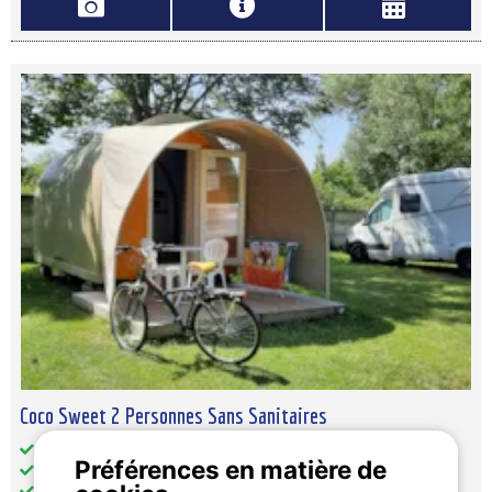
Coco Sweet 2 Personnes Sans Sanitaires
Superficie totale (en m²): 11
Préférences en matière de
Accès handicapé: non
Animaux: acceptés sous conditions