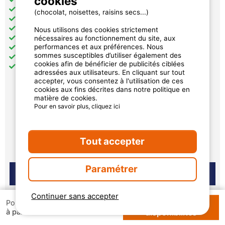
cookies
Chambre(s) séparée(s): 1
(chocolat, noisettes, raisins secs...)
Couchage(s) hors chambre: 1
Cuisine: 1
Nous utilisons des cookies strictement
nécessaires au fonctionnement du site, aux
Salle(s) de bain: 0
performances et aux préférences. Nous
Chauffage
sommes susceptibles d’utiliser également des
Wifi collectif
cookies afin de bénéficier de publicités ciblées
Terrasse: 1
adressées aux utilisateurs. En cliquant sur tout
accepter, vous consentez à l'utilisation de ces
cookies aux fins décrites dans notre politique en
matière de cookies.
283 €
Pour en savoir plus, cliquez ici
par semaine
Disponibilités et prix
Tout accepter
Paramétrer
Continuer sans accepter
Vérifier les
Pour 1 semaine
80 €
à partir de
disponibilités