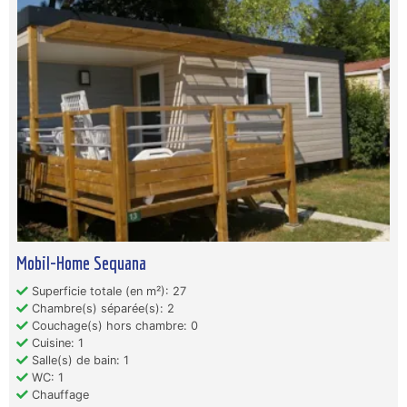
Mobil-Home Sequana
Superficie totale (en m²): 27
Chambre(s) séparée(s): 2
Couchage(s) hors chambre: 0
Cuisine: 1
Salle(s) de bain: 1
WC: 1
Chauffage