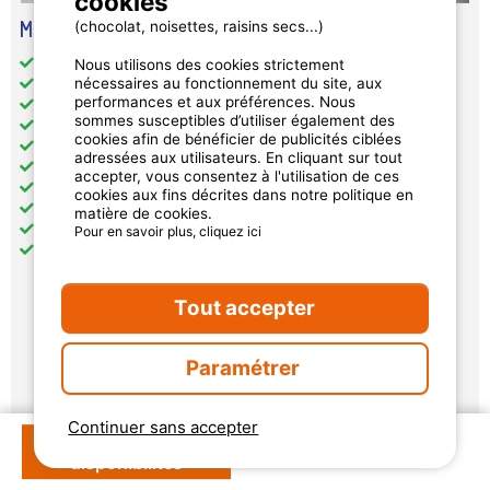
cookies
Mobil Home Cedre - 3 Chambres
(chocolat, noisettes, raisins secs...)
Superficie totale (en m²): 28
Nous utilisons des cookies strictement
nécessaires au fonctionnement du site, aux
Accès handicapé: non
performances et aux préférences. Nous
Animaux: acceptés sous conditions
sommes susceptibles d’utiliser également des
Couchage(s) hors chambre: 1
cookies afin de bénéficier de publicités ciblées
Cuisine: 1
adressées aux utilisateurs. En cliquant sur tout
Lave vaisselle: 1
accepter, vous consentez à l'utilisation de ces
Salle(s) de bain: 1
cookies aux fins décrites dans notre politique en
WC: 1
matière de cookies.
Chauffage
Pour en savoir plus, cliquez ici
Climatisation
Tout accepter
Disponibilités et prix
Paramétrer
Continuer sans accepter
Vérifier les
disponibilités