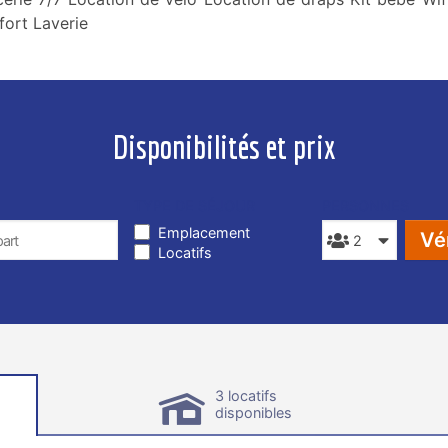
fort Laverie
Disponibilités et prix
TYPE DE SÉJOUR
PERSONNES
Emplacement
Vér
Locatifs
3 locatifs
disponibles