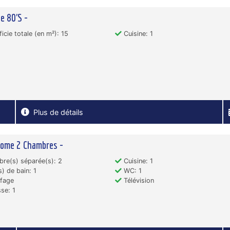
e 80'S -
icie totale (en m²): 15
Cuisine: 1
Plus de détails
Home 2 Chambres -
re(s) séparée(s): 2
Cuisine: 1
s) de bain: 1
WC: 1
fage
Télévision
se: 1