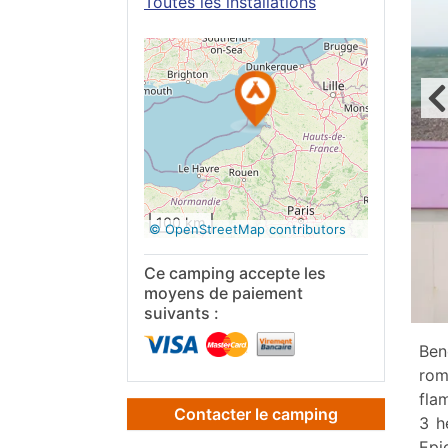
Toutes les installations
Voir sur
Google
Maps
100 km
© OpenStreetMap contributors
Ce camping accepte les
moyens de paiement
suivants :
Ben
rom
fla
Contacter le camping
3 h
Epi