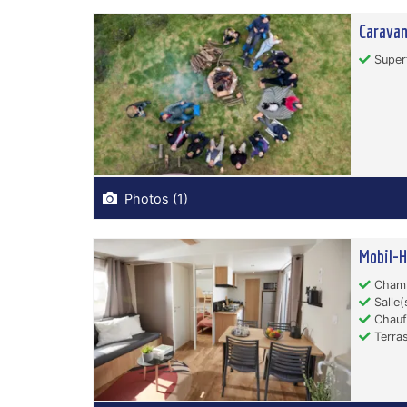
Caravan
Superf
Photos (1)
Mobil-
Chamb
Salle(
Chauf
Terras