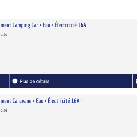
ment Camping Car + Eau + Électricité 16A -
icité
Plus de détails
ment Caravane + Eau + Électricité 16A -
icité