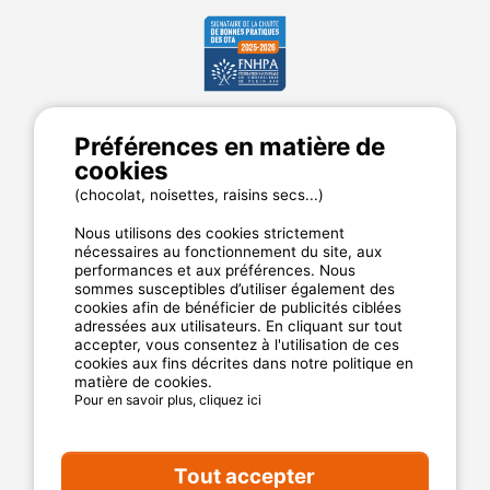
Préférences en matière de
MyCamping.com
cookies
Annuaire des campings
(chocolat, noisettes, raisins secs...)
Mentions légales
CGU du site
Nous utilisons des cookies strictement
nécessaires au fonctionnement du site, aux
Plan de site
performances et aux préférences. Nous
Cookies
sommes susceptibles d’utiliser également des
Charte de confidentialité
cookies afin de bénéficier de publicités ciblées
adressées aux utilisateurs. En cliquant sur tout
accepter, vous consentez à l'utilisation de ces
cookies aux fins décrites dans notre politique en
La garantie MyCamping.com
matière de cookies.
Pour en savoir plus, cliquez ici
Un paiement 100% sécurisé
Un service client disponible et dédié
Tout accepter
Les meilleurs établissements référencés