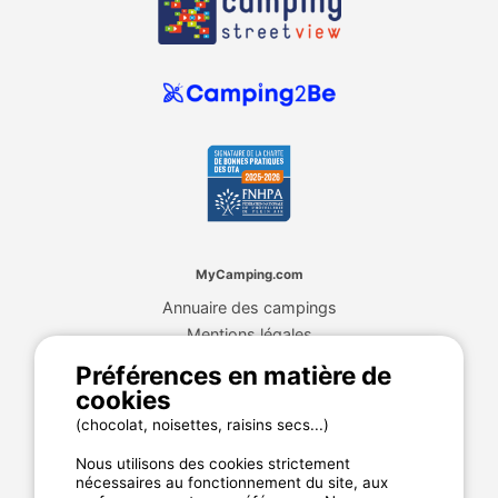
MyCamping.com
Annuaire des campings
Mentions légales
CGU du site
Préférences en matière de
Plan de site
cookies
Cookies
(chocolat, noisettes, raisins secs...)
Charte de confidentialité
Nous utilisons des cookies strictement
nécessaires au fonctionnement du site, aux