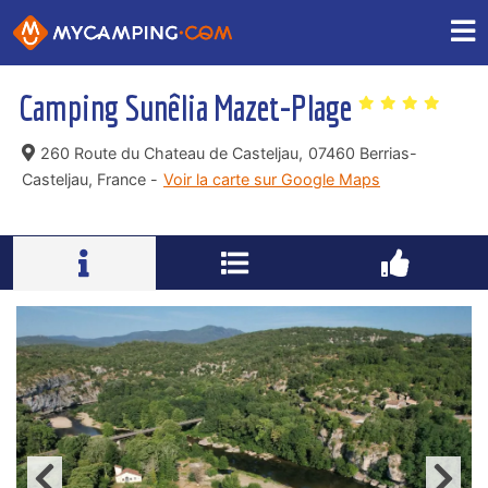
Camping Sunêlia Mazet-Plage
260 Route du Chateau de Casteljau,
07460 Berrias-
Casteljau, France -
Voir la carte sur Google Maps