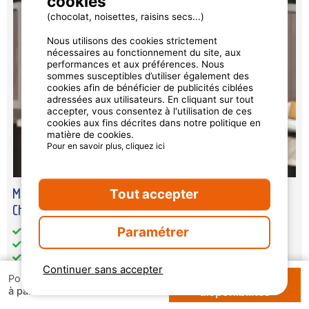
cookies
(chocolat, noisettes, raisins secs...)
Nous utilisons des cookies strictement
nécessaires au fonctionnement du site, aux
performances et aux préférences. Nous
sommes susceptibles d’utiliser également des
cookies afin de bénéficier de publicités ciblées
adressées aux utilisateurs. En cliquant sur tout
accepter, vous consentez à l'utilisation de ces
cookies aux fins décrites dans notre politique en
matière de cookies.
Pour en savoir plus, cliquez ici
Mobil Home 3 Chambres Climatisé + Un Mobil Home 1
Tout accepter
Chambre
Paramétrer
Superficie totale (en m²): 60
Accès handicapé: non
Chambre(s) séparée(s): 4
Continuer sans accepter
Cuisine: 1
Vérifier les
Pour 1 semaine
Chauffage
147 €
à partir de
disponibilités
Climatisation