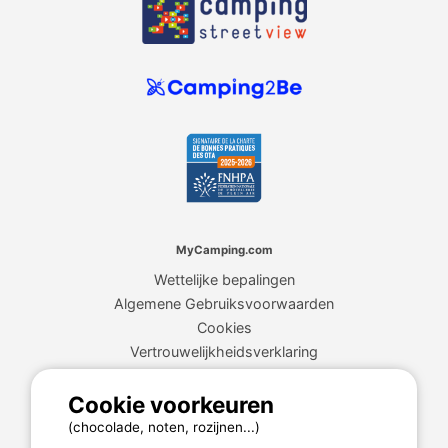
MyCamping.com
Wettelijke bepalingen
Algemene Gebruiksvoorwaarden
Cookies
Vertrouwelijkheidsverklaring
Cookie voorkeuren
MyCamping.com garantie
(chocolade, noten, rozijnen...)
100% beveiligde betaling