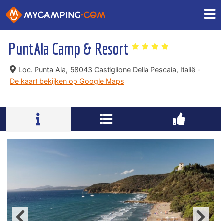
PuntAla Camp & Resort
Loc. Punta Ala,
58043 Castiglione Della Pescaia, Italië -
De kaart bekijken op Google Maps