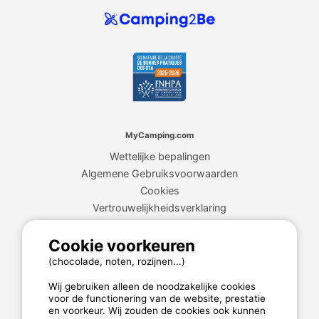
MyCamping.com
Wettelijke bepalingen
Algemene Gebruiksvoorwaarden
Cookies
Vertrouwelijkheidsverklaring
Cookie voorkeuren
MyCamping.com garantie
(chocolade, noten, rozijnen...)
100% beveiligde betaling
Wij gebruiken alleen de noodzakelijke cookies
Beschikbare en toegewijde hotline
voor de functionering van de website, prestatie
en voorkeur. Wij zouden de cookies ook kunnen