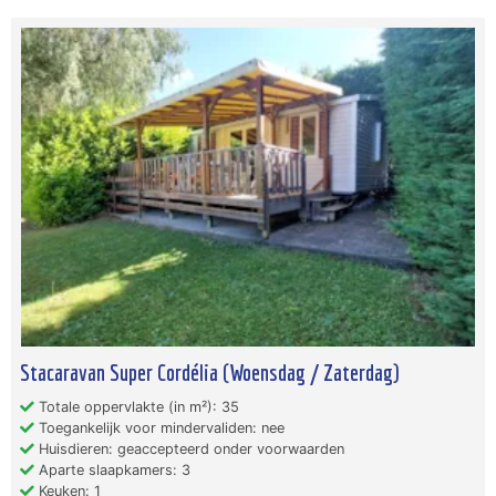
Stacaravan Super Cordélia (Woensdag / Zaterdag)
Totale oppervlakte (in m²): 35
Toegankelijk voor mindervaliden: nee
Huisdieren: geaccepteerd onder voorwaarden
Aparte slaapkamers: 3
Keuken: 1