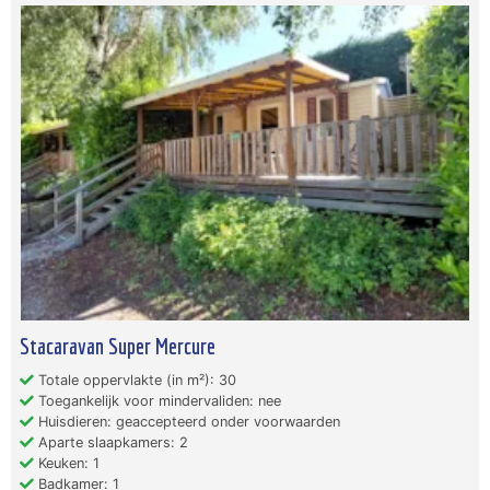
Stacaravan Super Mercure
Totale oppervlakte (in m²): 30
Toegankelijk voor mindervaliden: nee
Huisdieren: geaccepteerd onder voorwaarden
Aparte slaapkamers: 2
Keuken: 1
Badkamer: 1