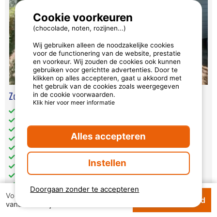
Cookie voorkeuren
(chocolade, noten, rozijnen...)
Wij gebruiken alleen de noodzakelijke cookies
voor de functionering van de website, prestatie
en voorkeur. Wij zouden de cookies ook kunnen
gebruiken voor gerichtte advertenties. Door te
klikken op alles accepteren, gaat u akkoord met
het gebruik van de cookies zoals weergegeven
Zondag - Dune 29M² - 2 Kamers + Terras
in de cookie voorwaarden.
Klik hier voor meer informatie
Totale oppervlakte (in m²): 30
Toegankelijk voor mindervaliden: nee
Huisdieren: geaccepteerd onder voorwaarden
Alles accepteren
Aparte slaapkamers: 2
Slaapplaatsen buiten slaapkamers: 1
Keuken: 1
Instellen
Badkamer: 1
toilet: 1
Verwarming
Doorgaan zonder te accepteren
Televisie
Voor 1 week
Beschikbhaarheid
€ 70,00
vanaf