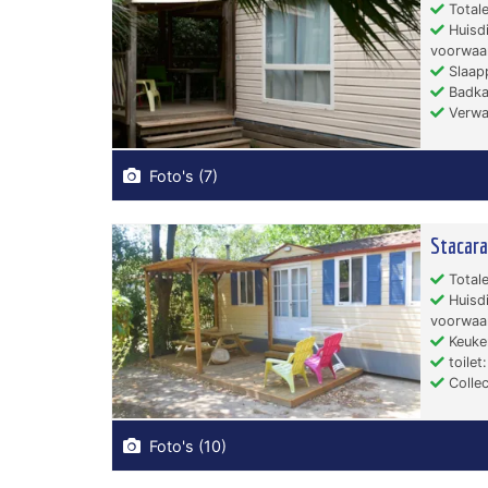
Totale
Huisdi
voorwaa
Slaapp
Badka
Verwa
Foto's (7)
Stacara
Totale
Huisdi
voorwaa
Keuken
toilet:
Collec
Foto's (10)