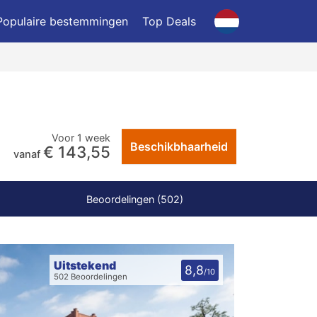
Populaire bestemmingen
Top Deals
Voor 1 week
Beschikbhaarheid
€ 143,55
vanaf
Beoordelingen (502)
Uitstekend
8,8
/10
502 Beoordelingen