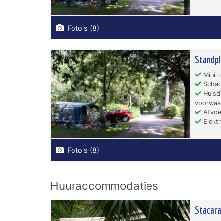
Foto's (8)
Standpl
Minima
Schad
Huisdi
voorwaa
Afvoer
Elektri
Foto's (8)
Huuraccommodaties
Stacara