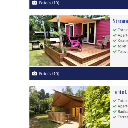
Foto's (10)
Stacara
Totale
Apart
Keuken
toilet:
Televi
Foto's (10)
Tente 
Totale
Apart
Badka
Terras