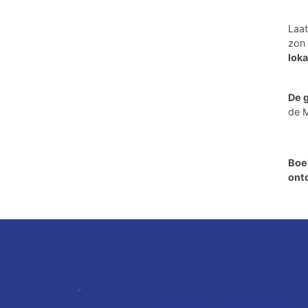
Laat
zon
lok
De 
de 
Boe
ont
UW VAKANTIEDATUMS