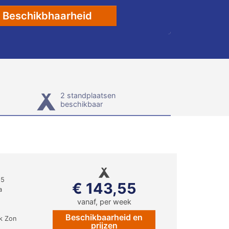
Beschikbhaarheid
2 standplaatsen
beschikbaar
85
€ 143,55
a
vanaf, per week
Beschikbaarheid en
jk Zon
prijzen