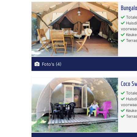
Bungal
Totale
Huisdi
voorwaa
Keuken
Terras
Foto's (4)
Coco S
Totale
Huisdi
voorwaa
Keuken
Terras