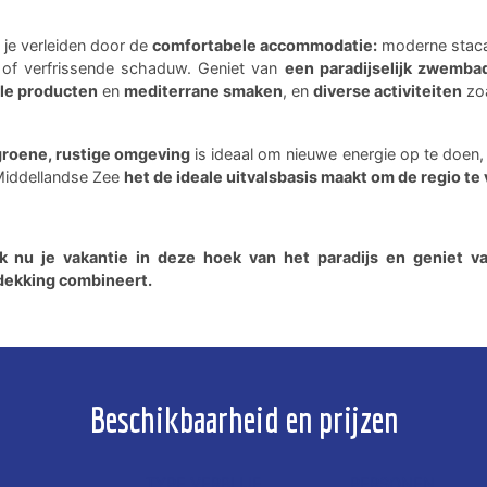
 je verleiden door de
comfortabele accommodatie:
moderne staca
 of verfrissende schaduw. Geniet van
een paradijselijk zwemba
ale producten
en
mediterrane smaken
, en
diverse activiteiten
zoa
groene, rustige omgeving
is ideaal om nieuwe energie op te doen, 
Middellandse Zee
het de ideale uitvalsbasis maakt om de regio te
k nu je vakantie in deze hoek van het paradijs en geniet va
dekking combineert.
Beschikbaarheid en prijzen
TYPE VERBLIJF
PERSONEN