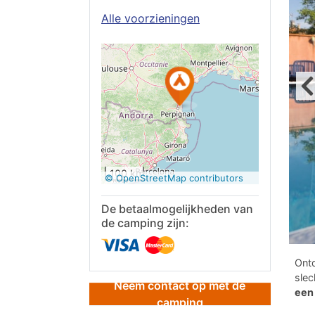
Alle voorzieningen
Op Google
Maps
bekijken
100 km
© OpenStreetMap contributors
De betaalmogelijkheden van
de camping zijn:
Ont
slec
Neem contact op met de
een 
camping