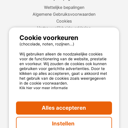
Wettelijke bepalingen
Algemene Gebruiksvoorwaarden
Cookies
Vertrouwelijkheidsverklaring
Cookie voorkeuren
(chocolade, noten, rozijnen...)
MyCamping.com garantie
Wij gebruiken alleen de noodzakelijke cookies
100% beveiligde betaling
voor de functionering van de website, prestatie
Beschikbare en toegewijde hotline
en voorkeur. Wij zouden de cookies ook kunnen
gebruiken voor gerichtte advertenties. Door te
De beste campings
klikken op alles accepteren, gaat u akkoord met
het gebruik van de cookies zoals weergegeven
Echte klantenbeoordelingen
in de cookie voorwaarden.
Klik hier voor meer informatie
De beste tarieven
Beveiligde betaling
Alles accepteren
Instellen