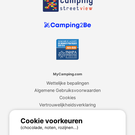
MyCamping.com
Wettelijke bepalingen
Algemene Gebruiksvoorwaarden
Cookies
Vertrouwelijkheidsverklaring
Cookie voorkeuren
MyCamping.com garantie
(chocolade, noten, rozijnen...)
100% beveiligde betaling