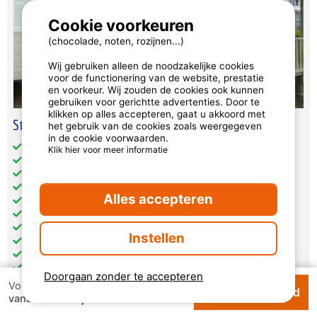
Cookie voorkeuren
(chocolade, noten, rozijnen...)
Wij gebruiken alleen de noodzakelijke cookies
voor de functionering van de website, prestatie
en voorkeur. Wij zouden de cookies ook kunnen
gebruiken voor gerichtte advertenties. Door te
klikken op alles accepteren, gaat u akkoord met
Stacaravan Standard 3 Slaapkamers - Tv
het gebruik van de cookies zoals weergegeven
in de cookie voorwaarden.
Totale oppervlakte (in m²): 35
Klik hier voor meer informatie
Toegankelijk voor mindervaliden: nee
Huisdieren: geaccepteerd onder voorwaarden
Aparte slaapkamers: 3
Alles accepteren
Slaapplaatsen buiten slaapkamers: 1
Keuken: 1
Badkamer: 1
Instellen
toilet: 1
Verwarming
Televisie
Doorgaan zonder te accepteren
Voor 1 week
Beschikbhaarheid
€ 124,50
vanaf