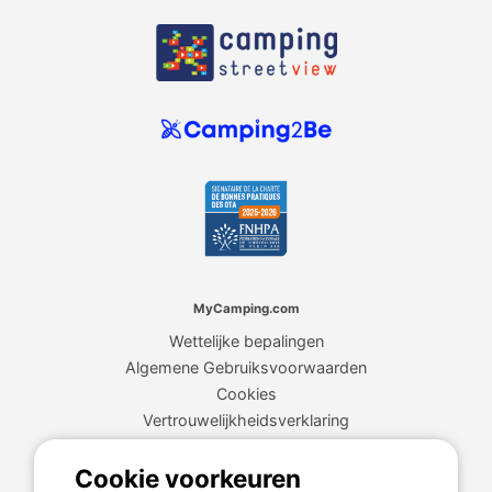
MyCamping.com
Wettelijke bepalingen
Algemene Gebruiksvoorwaarden
Cookies
Vertrouwelijkheidsverklaring
Cookie voorkeuren
MyCamping.com garantie