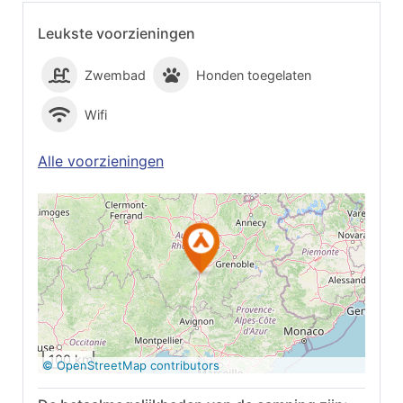
Leukste voorzieningen
Zwembad
Honden toegelaten
Wifi
Alle voorzieningen
Op Google Maps
bekijken
100 km
© OpenStreetMap contributors