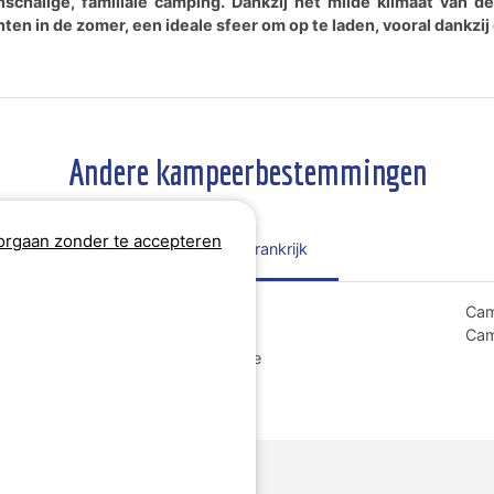
inschalige, familiale camping. Dankzij het milde klimaat van 
ten in de zomer, een ideale sfeer om op te laden, vooral dankzi
Andere kampeerbestemmingen
rgaan zonder te accepteren
Regio's Frankrijk
Camping Grand Est
Cam
Camping Hauts-de-France
Cam
Camping Nouvelle-Aquitaine