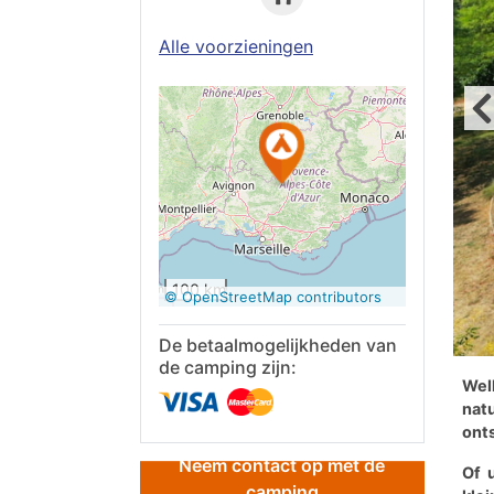
Alle voorzieningen
Op Google
Maps
bekijken
100 km
© OpenStreetMap contributors
De betaalmogelijkheden van
de camping zijn:
Wel
nat
onts
Neem contact op met de
Of 
camping