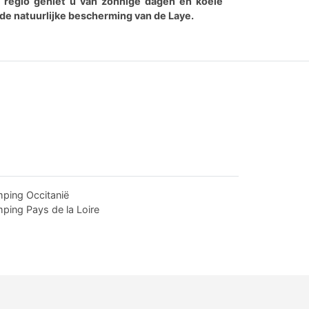
de regio geniet u van zonnige dagen en koele
j de natuurlijke bescherming van de Laye.
ping Occitanië
ping Pays de la Loire