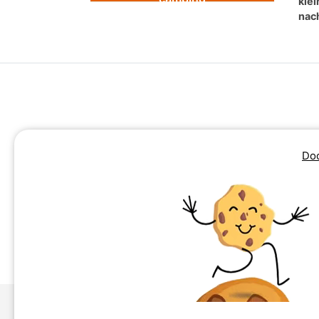
kle
nach
Doo
Camping Auvergne-Rhône-Alpen
Camping Bourgogne-Franche-Comté
Camping Corsica