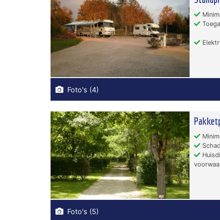
Minima
Toegan
Elektri
Foto's (4)
Pakketp
Minima
Schad
Huisdi
voorwaa
Foto's (5)