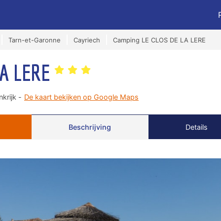
Tarn-et-Garonne
Cayriech
Camping LE CLOS DE LA LERE
LA LERE
krijk -
De kaart bekijken op Google Maps
Beschrijving
Details