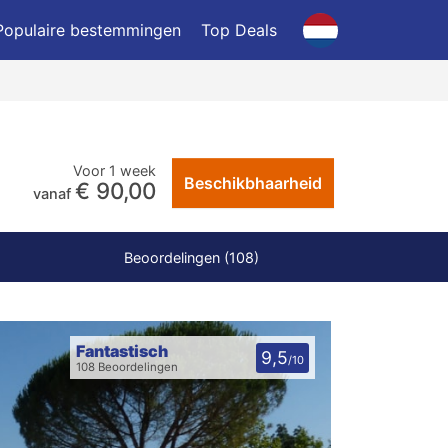
Populaire bestemmingen
Top Deals
Voor 1 week
Beschikbhaarheid
€ 90,00
vanaf
Beoordelingen (108)
Fantastisch
9,5
/10
108 Beoordelingen