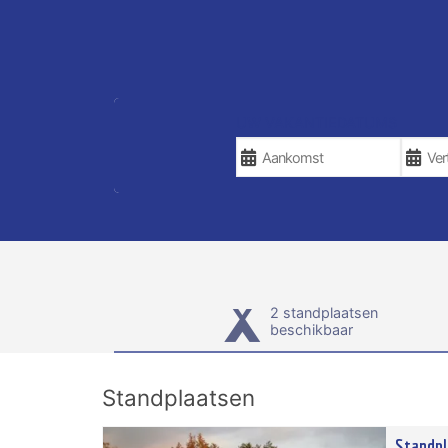
UW VAKANTIEDATUMS
2 standplaatsen
beschikbaar
Standplaatsen
Standpl