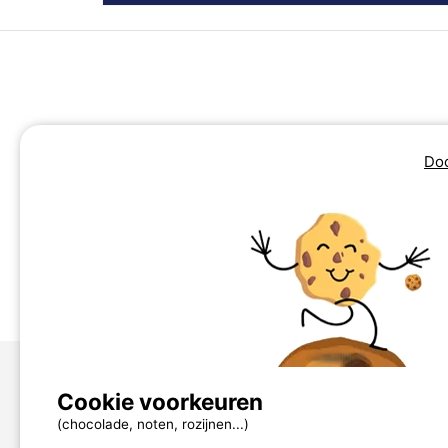
Doo
Camping Auvergne-Rhône-Alpen
Camping Bourgogne-Franche-Comté
Camping Corsica
Cookie voorkeuren
Over ons
(chocolade, noten, rozijnen...)
contact@mycamping.com