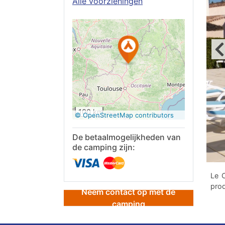
Alle voorzieningen
Op Google
Maps
bekijken
100 km
© OpenStreetMap contributors
De betaalmogelijkheden van
de camping zijn:
Le C
prod
Neem contact op met de
camping