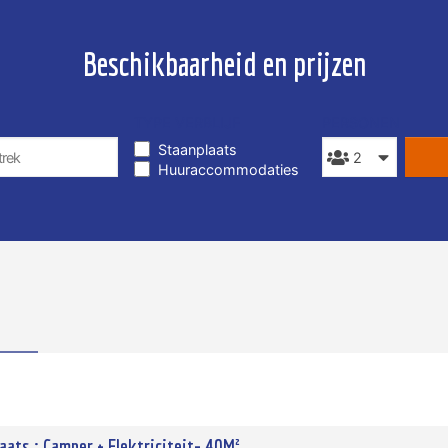
Beschikbaarheid en prijzen
TYPE VERBLIJF
PERSONEN
Staanplaats
Huuraccommodaties
aats : Camper + Elektriciteit- 40M²