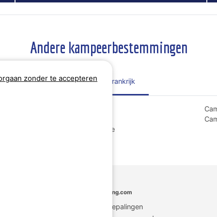
Andere kampeerbestemmingen
rgaan zonder te accepteren
Regio's Frankrijk
Camping Grand Est
Cam
Camping Hauts-de-France
Cam
Camping Nouvelle-Aquitaine
MyCamping.com
Wettelijke bepalingen