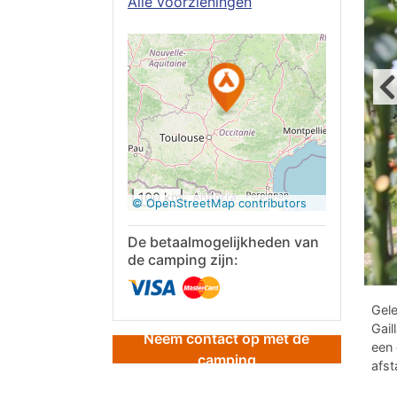
Alle voorzieningen
Op Google
Maps
bekijken
100 km
© OpenStreetMap contributors
De betaalmogelijkheden van
de camping zijn:
Gele
Gail
Neem contact op met de
een 
camping
afst