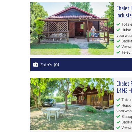
Chalet 
Inclusi
Totale
Huisdi
voorwaa
Badka
Verwa
Televi
Foto's (9)
Chalet 
14M2 -I
Totale
Huisdi
voorwaa
Slaapp
Badka
Verwa