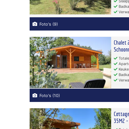
Slaapp
Badka
Verwa
Foto's (9)
Chalet
Schoon
Totale
Apart
Keuken
Badka
Verwa
Foto's (10)
Cottage
35M2 -