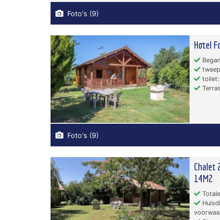
Foto's (9)
Hotel F
Began
tweep
toilet:
Terras
Foto's (9)
Chalet 
14M2
Totale
Huisdi
voorwaa