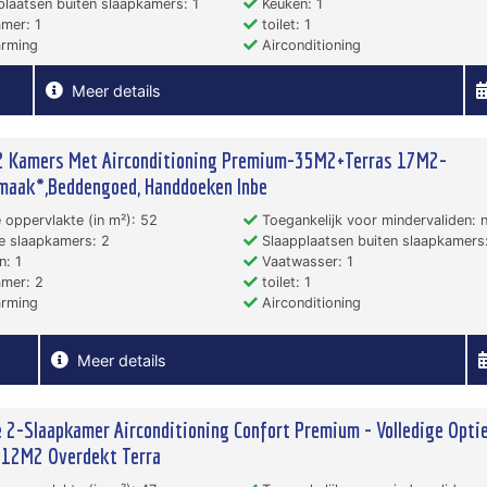
laatsen buiten slaapkamers: 1
Keuken: 1
mer: 1
toilet: 1
rming
Airconditioning
Meer details
 2 Kamers Met Airconditioning Premium-35M2+Terras 17M2-
maak*,Beddengoed, Handdoeken Inbe
 oppervlakte (in m²): 52
Toegankelijk voor mindervaliden: 
e slaapkamers: 2
Slaapplaatsen buiten slaapkamers:
: 1
Vaatwasser: 1
mer: 2
toilet: 1
rming
Airconditioning
Meer details
 2-Slaapkamer Airconditioning Confort Premium - Volledige Optie
 12M2 Overdekt Terra