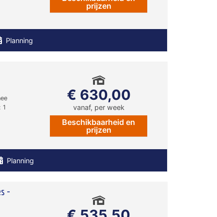
prijzen
Planning
€ 630,00
nee
vanaf, per week
 1
Beschikbaarheid en
prijzen
Planning
s -
€ 535,50