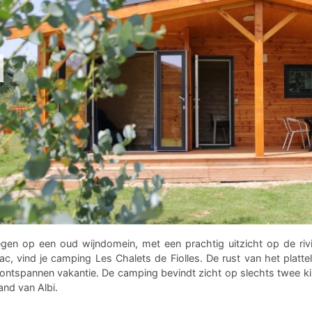
gen op een oud wijndomein, met een prachtig uitzicht op de riv
lac, vind je camping Les Chalets de Fiolles. De rust van het pla
ontspannen vakantie. De camping bevindt zicht op slechts twee kilo
and van Albi.