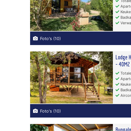
Totale
Apart
Keuken
Badka
Verwa
Foto's (10)
Lodge H
- 40M2
Totale
Apart
Keuken
Badka
Aircon
Foto's (10)
Bungalo