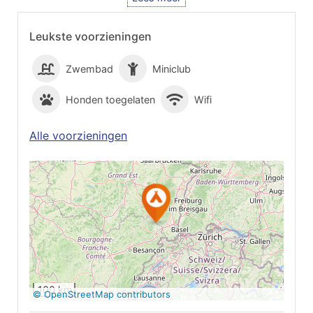
Leukste voorzieningen
Zwembad
Miniclub
Honden toegelaten
Wifi
Alle voorzieningen
Op Google Maps
bekijken
100 km
© OpenStreetMap contributors