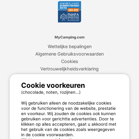
MyCamping.com
Wettelijke bepalingen
Algemene Gebruiksvoorwaarden
Cookies
Vertrouwelijkheidsverklaring
Cookie voorkeuren
MyCamping.com garantie
(chocolade, noten, rozijnen...)
100% beveiligde betaling
Wij gebruiken alleen de noodzakelijke cookies
Beschikbare en toegewijde hotline
voor de functionering van de website, prestatie
en voorkeur. Wij zouden de cookies ook kunnen
De beste campings
gebruiken voor gerichtte advertenties. Door te
klikken op alles accepteren, gaat u akkoord met
Echte klantenbeoordelingen
het gebruik van de cookies zoals weergegeven
in de cookie voorwaarden.
De beste tarieven