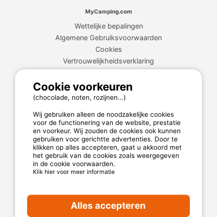
MyCamping.com
Wettelijke bepalingen
Algemene Gebruiksvoorwaarden
Cookies
Vertrouwelijkheidsverklaring
Cookie voorkeuren
MyCamping.com garantie
(chocolade, noten, rozijnen...)
100% beveiligde betaling
Wij gebruiken alleen de noodzakelijke cookies
Beschikbare en toegewijde hotline
voor de functionering van de website, prestatie
en voorkeur. Wij zouden de cookies ook kunnen
De beste campings
gebruiken voor gerichtte advertenties. Door te
klikken op alles accepteren, gaat u akkoord met
Echte klantenbeoordelingen
het gebruik van de cookies zoals weergegeven
in de cookie voorwaarden.
De beste tarieven
Klik hier voor meer informatie
Beveiligde betaling
Alles accepteren