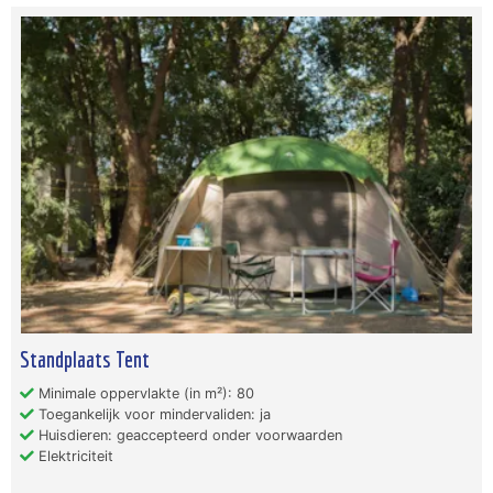
Standplaats Tent
Minimale oppervlakte (in m²): 80
Toegankelijk voor mindervaliden: ja
Huisdieren: geaccepteerd onder voorwaarden
Elektriciteit