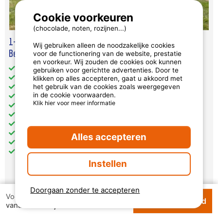
Cookie voorkeuren
(chocolade, noten, rozijnen...)
1-Slaapkamer Eco Stacaravan Voor 2 Personen (+2 Extra
Wij gebruiken alleen de noodzakelijke cookies
Bedden Mogelijk)
voor de functionering van de website, prestatie
en voorkeur. Wij zouden de cookies ook kunnen
Totale oppervlakte (in m²): 24
gebruiken voor gerichtte advertenties. Door te
Toegankelijk voor mindervaliden: nee
klikken op alles accepteren, gaat u akkoord met
het gebruik van de cookies zoals weergegeven
Huisdieren: geaccepteerd onder voorwaarden
in de cookie voorwaarden.
Aparte slaapkamers: 1
Klik hier voor meer informatie
Slaapplaatsen buiten slaapkamers: 1
Keuken: 1
Badkamer: 1
toilet: 1
Alles accepteren
Verwarming
Terras: 1
Instellen
€ 270,00
Doorgaan zonder te accepteren
Voor 1 week
Beschikbhaarheid
€ 127,00
vanaf, per week
vanaf