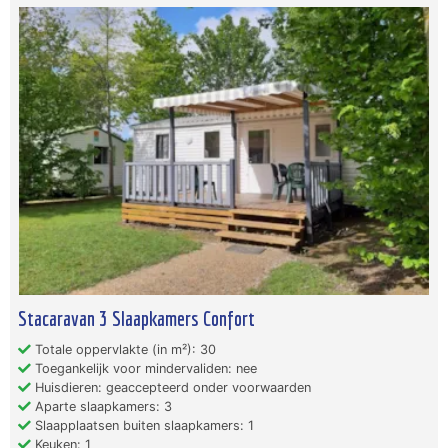
Stacaravan 3 Slaapkamers Confort
Totale oppervlakte (in m²): 30
Toegankelijk voor mindervaliden: nee
Huisdieren: geaccepteerd onder voorwaarden
Aparte slaapkamers: 3
Slaapplaatsen buiten slaapkamers: 1
Keuken: 1