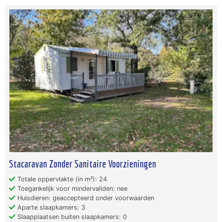
Stacaravan Zonder Sanitaire Voorzieningen
Totale oppervlakte (in m²): 24
Toegankelijk voor mindervaliden: nee
Huisdieren: geaccepteerd onder voorwaarden
Aparte slaapkamers: 3
Slaapplaatsen buiten slaapkamers: 0