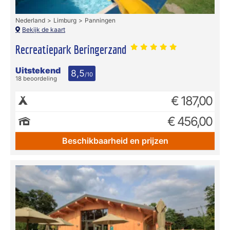
Nederland
Limburg
Panningen
Bekijk de kaart
Recreatiepark Beringerzand
Uitstekend
8,5
/10
18 beoordeling
€ 187,00
€ 456,00
Beschikbaarheid en prijzen