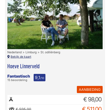
Nederland
Limburg
St. odiliënberg
Bekijk de kaart
Hoeve Linnerveld
Fantastisch
9,1
/10
15 beoordeling
AANBIEDING
€ 98,00
€ 511,00
€ 595,00