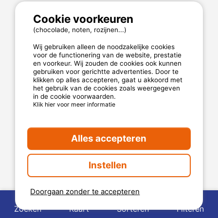
Cookie voorkeuren
MyCamping.com garantie
(chocolade, noten, rozijnen...)
100% beveiligde betaling
Wij gebruiken alleen de noodzakelijke cookies
Beschikbare en toegewijde hotline
voor de functionering van de website, prestatie
en voorkeur. Wij zouden de cookies ook kunnen
De beste campings
gebruiken voor gerichtte advertenties. Door te
klikken op alles accepteren, gaat u akkoord met
Echte klantenbeoordelingen
het gebruik van de cookies zoals weergegeven
in de cookie voorwaarden.
De beste tarieven
Klik hier voor meer informatie
Beveiligde betaling
Alles accepteren
Instellen
Doorgaan zonder te accepteren
2026 Mycamping. Alle rechten voorbehouden. Alle media
en foto's zijn eigendom van hun respectievelijke eigenaars.
Zoeken
Kaart
Sorteren
Filteren