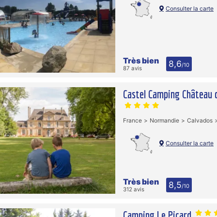
Consulter la carte
Très bien
8,6
/10
87 avis
Castel Camping Château 
France
Normandie
Calvados
Consulter la carte
Très bien
8,5
/10
312 avis
Camping Le Picard