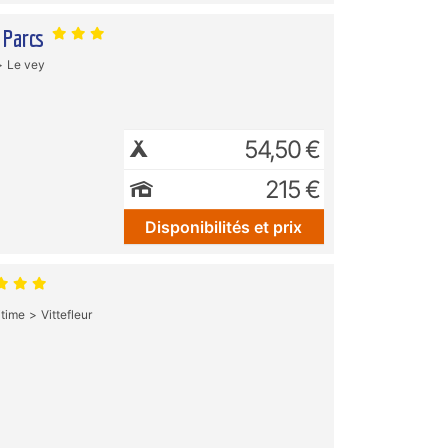
 Parcs
Le vey
54,50 €
215 €
Disponibilités et prix
itime
Vittefleur