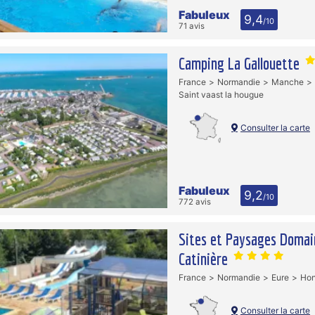
Fabuleux
9,4
/10
71 avis
Camping La Gallouette
France
Normandie
Manche
Saint vaast la hougue
Consulter la carte
Fabuleux
9,2
/10
772 avis
Sites et Paysages Domai
Catinière
France
Normandie
Eure
Honf
Consulter la carte