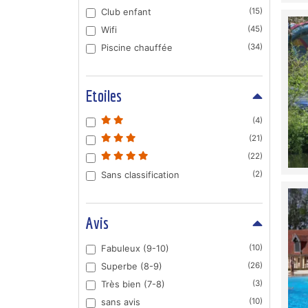
Club enfant
(15)
Wifi
(45)
Piscine chauffée
(34)
Etoiles
(4)
(21)
(22)
Sans classification
(2)
Avis
Fabuleux (9-10)
(10)
Superbe (8-9)
(26)
Très bien (7-8)
(3)
sans avis
(10)