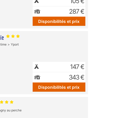
105 €
287 €
Disponibilités et prix
aie
itime
Yport
147 €
343 €
Disponibilités et prix
gny au perche