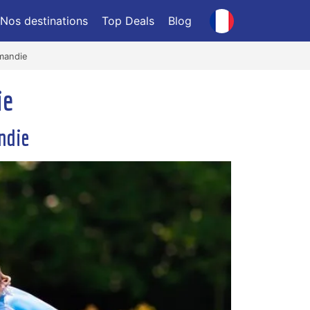
Nos destinations
Top Deals
Blog
mandie
ie
ndie