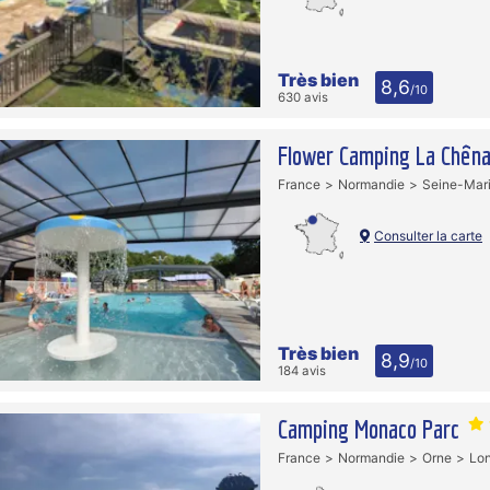
Très bien
8,6
/10
630 avis
Flower Camping La Chên
France
Normandie
Seine-Mar
Consulter la carte
Très bien
8,9
/10
184 avis
Camping Monaco Parc
France
Normandie
Orne
Lon