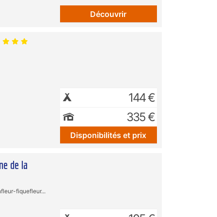
Découvrir
144 €
335 €
Disponibilités et prix
ne de la
leur-fiquefleur...