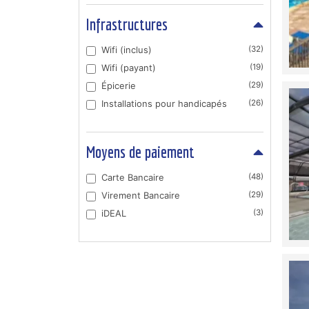
Infrastructures
Wifi (inclus)
(32)
Wifi (payant)
(19)
Épicerie
(29)
Installations pour handicapés
(26)
Moyens de paiement
Carte Bancaire
(48)
Virement Bancaire
(29)
iDEAL
(3)