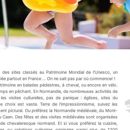
 des sites classés au Patrimoine Mondial de l'Unesco, un
ée partout en France ... On ne sait pas par où commencer !
rimoine en balades pédestres, à cheval, ou encore en vélo.
e temps en pêchant. En Normandie, de nombreuses activités de
les visites culturelles, pas de panique : églises, sites du
Le choix est vaste. Terre de l'impressionnisme, suivez les
ent pictural. Ou préférez la Normandie médiévale, du Mont-
 Caen. Des fêtes et des visites médiévales sont organisées
nde chevaleresque normand. Et si vous préférez la cuisine,
s ou créations culinaires originales parmi plus de 1200