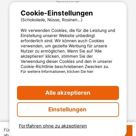
Impressum
Allgemeine Nutzungsbedingungen
Cookie-Einstellungen
Cookies
(Schokolade, Nüsse, Rosinen...)
Datenschutzerklärung
Wir verwenden Cookies, die für die Leistung und
Einstellung unserer Website unbedingt
erforderlich sind. Wir können auch Cookies
MyCamping.com steht für
verwenden, um gezielte Werbung für unsere
Nutzer zu ermöglichen. Wenn Sie auf 'Alle
Eine 100% sichere Zahlungsabwicklung
akzeptieren' klicken, stimmen Sie der
Verwendung dieser Cookies und den in unserer
Engagierten Kundenservice
Cookie-Richtlinie beschriebenen Zwecken zu.
Für weitere Informationen, klicken Sie hier
Die besten Campingplätze
Verlässliche Kundenbewertungen
Günstige Angebote
Alle akzeptieren
Sichere Zahlungsabwicklung
Einstellungen
Fortfahren ohne zu akzeptieren
Verfügbarkeiten
Für 1 Woche
185 €
ab
prüfen