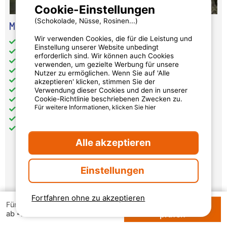
Cookie-Einstellungen
(Schokolade, Nüsse, Rosinen...)
Mobilheim Cozy Mit 2 Schlafzimmern
Wir verwenden Cookies, die für die Leistung und
Gesamt-Wohnfläche (in m²): 24.200
Einstellung unserer Website unbedingt
Barrierefreier Zugang: nein
erforderlich sind. Wir können auch Cookies
getrennte Schlafzimmer: 2
verwenden, um gezielte Werbung für unsere
Küche: 1
Nutzer zu ermöglichen. Wenn Sie auf 'Alle
Badezimmer: 1
akzeptieren' klicken, stimmen Sie der
Verwendung dieser Cookies und den in unserer
WC: 1
Cookie-Richtlinie beschriebenen Zwecken zu.
Heizung
Für weitere Informationen, klicken Sie hier
Fernseher
Terrasse: 1
Haustiere nicht erlaubt
Alle akzeptieren
495 €
Einstellungen
pro Woche
Fortfahren ohne zu akzeptieren
Verfügbarkeiten und Preise
Verfügbarkeiten
Für 1 Woche
42 €
ab
prüfen