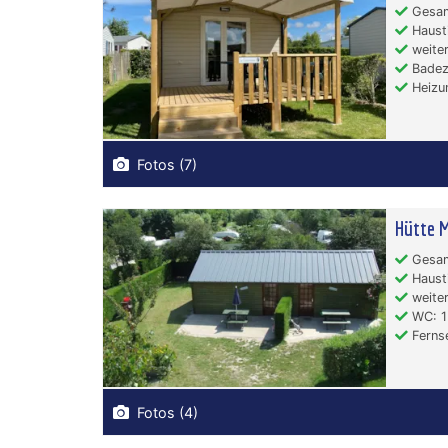
Gesam
Hausti
weiter
Badez
Heizu
Fotos (7)
Hütte M
Gesam
Hausti
weiter
WC: 1
Ferns
Fotos (4)