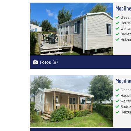
Mobilhe
Gesam
Hausti
weiter
Badez
Heizu
Fotos (9)
Mobilhe
Gesam
Hausti
weiter
Badez
Heizu