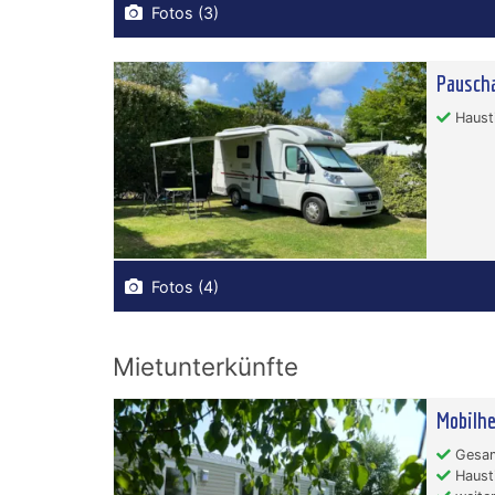
Fotos (3)
Pauscha
Hausti
Fotos (4)
Mietunterkünfte
Mobilhe
Gesam
Hausti