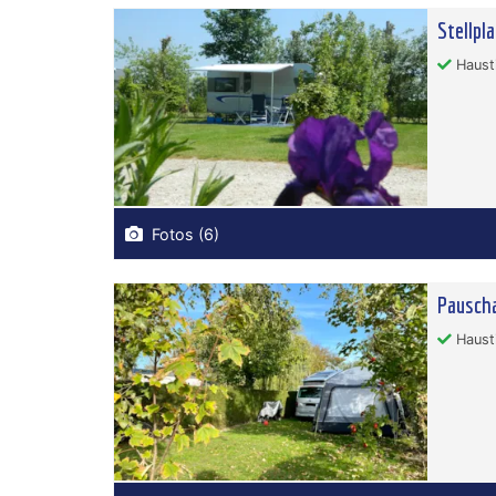
Stellpl
Hausti
Fotos (6)
Pauscha
Hausti