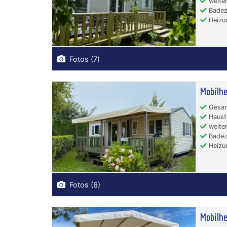
weiter
Badez
Heizu
Fotos (7)
Mobilhe
Gesam
Hausti
weiter
Badez
Heizu
Fotos (6)
Mobilhe