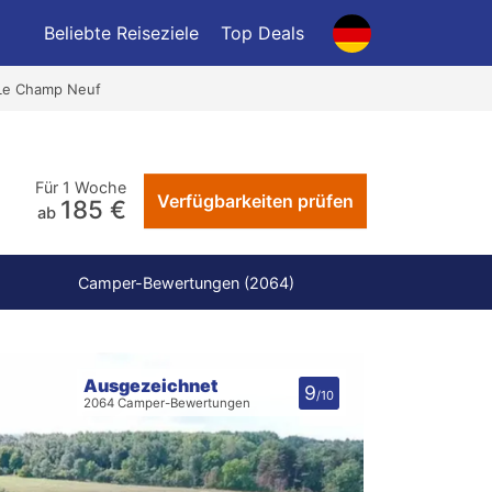
Beliebte Reiseziele
Top Deals
Le Champ Neuf
Für 1 Woche
Verfügbarkeiten prüfen
185 €
ab
Camper-Bewertungen (2064)
Ausgezeichnet
9
/10
2064 Camper-Bewertungen