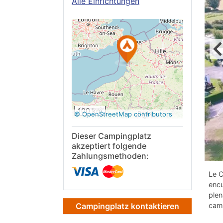
Alle Einrichtungen
Auf Google
Maps
anzeigen
100 km
© OpenStreetMap contributors
Dieser Campingplatz
akzeptiert folgende
Zahlungsmethoden:
Le C
encu
plen
camp
Campingplatz kontaktieren