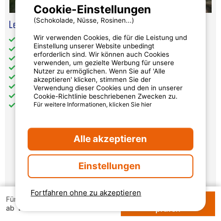
Cookie-Einstellungen
(Schokolade, Nüsse, Rosinen...)
Le Lodge Oulébo
Wir verwenden Cookies, die für die Leistung und
Gesamt-Wohnfläche (in m²): 25
Einstellung unserer Website unbedingt
Barrierefreier Zugang: nein
erforderlich sind. Wir können auch Cookies
Haustiere: unter Vorbehalt akzeptiert
verwenden, um gezielte Werbung für unsere
getrennte Schlafzimmer: 2
Nutzer zu ermöglichen. Wenn Sie auf 'Alle
Küche: 1
akzeptieren' klicken, stimmen Sie der
Badezimmer: 1
Verwendung dieser Cookies und den in unserer
Cookie-Richtlinie beschriebenen Zwecken zu.
WC: 1
Für weitere Informationen, klicken Sie hier
Terrasse: 1
Alle akzeptieren
290 €
pro Woche
Einstellungen
Verfügbarkeiten und Preise
Fortfahren ohne zu akzeptieren
Verfügbarkeiten
Für 1 Woche
135 €
ab
prüfen