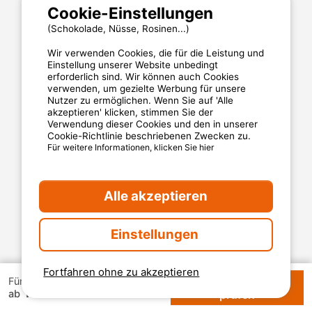
Cookie-Einstellungen
(Schokolade, Nüsse, Rosinen...)
Wir verwenden Cookies, die für die Leistung und
Einstellung unserer Website unbedingt
erforderlich sind. Wir können auch Cookies
verwenden, um gezielte Werbung für unsere
Nutzer zu ermöglichen. Wenn Sie auf 'Alle
akzeptieren' klicken, stimmen Sie der
Verwendung dieser Cookies und den in unserer
Cookie-Richtlinie beschriebenen Zwecken zu.
Für weitere Informationen, klicken Sie hier
MyCamping.com
Alle akzeptieren
Impressum
Allgemeine Nutzungsbedingungen
Cookies
Einstellungen
Datenschutzerklärung
Fortfahren ohne zu akzeptieren
Verfügbarkeiten
Für 1 Woche
144 €
MyCamping.com steht für
ab
prüfen