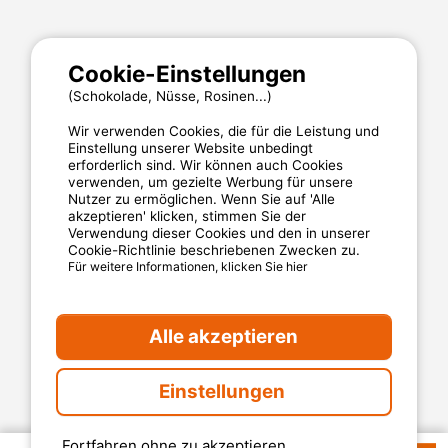
MyCamping.com
Cookie-Einstellungen
Impressum
Allgemeine Nutzungsbedingungen
(Schokolade, Nüsse, Rosinen...)
Cookies
Wir verwenden Cookies, die für die Leistung und
Datenschutzerklärung
Einstellung unserer Website unbedingt
erforderlich sind. Wir können auch Cookies
verwenden, um gezielte Werbung für unsere
Nutzer zu ermöglichen. Wenn Sie auf 'Alle
MyCamping.com steht für
akzeptieren' klicken, stimmen Sie der
Verwendung dieser Cookies und den in unserer
Eine 100% sichere Zahlungsabwicklung
Cookie-Richtlinie beschriebenen Zwecken zu.
Für weitere Informationen, klicken Sie hier
Engagierten Kundenservice
Die besten Campingplätze
Alle akzeptieren
Verlässliche Kundenbewertungen
Günstige Angebote
Einstellungen
Sichere Zahlungsabwicklung
Fortfahren ohne zu akzeptieren