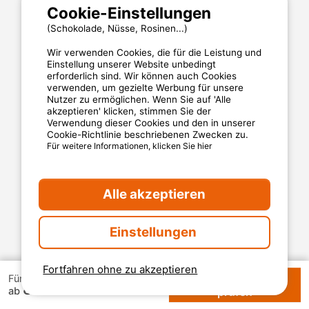
Cookie-Einstellungen
(Schokolade, Nüsse, Rosinen...)
Wir verwenden Cookies, die für die Leistung und
Einstellung unserer Website unbedingt
erforderlich sind. Wir können auch Cookies
MyCamping.com
verwenden, um gezielte Werbung für unsere
Nutzer zu ermöglichen. Wenn Sie auf 'Alle
Impressum
akzeptieren' klicken, stimmen Sie der
Verwendung dieser Cookies und den in unserer
Allgemeine Nutzungsbedingungen
Cookie-Richtlinie beschriebenen Zwecken zu.
Cookies
Für weitere Informationen, klicken Sie hier
Datenschutzerklärung
Alle akzeptieren
MyCamping.com steht für
Eine 100% sichere Zahlungsabwicklung
Einstellungen
Engagierten Kundenservice
Die besten Campingplätze
Fortfahren ohne zu akzeptieren
Verfügbarkeiten
Für 1 Woche
87 €
Verlässliche Kundenbewertungen
ab
prüfen
Günstige Angebote