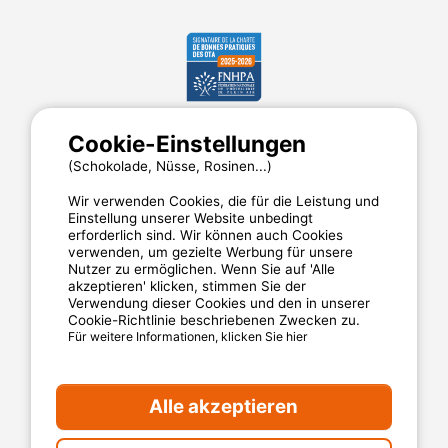
Cookie-Einstellungen
MyCamping.com
(Schokolade, Nüsse, Rosinen...)
Impressum
Wir verwenden Cookies, die für die Leistung und
Allgemeine Nutzungsbedingungen
Einstellung unserer Website unbedingt
Cookies
erforderlich sind. Wir können auch Cookies
Datenschutzerklärung
verwenden, um gezielte Werbung für unsere
Nutzer zu ermöglichen. Wenn Sie auf 'Alle
akzeptieren' klicken, stimmen Sie der
Verwendung dieser Cookies und den in unserer
MyCamping.com steht für
Cookie-Richtlinie beschriebenen Zwecken zu.
Für weitere Informationen, klicken Sie hier
Eine 100% sichere Zahlungsabwicklung
Engagierten Kundenservice
Alle akzeptieren
Die besten Campingplätze
Verlässliche Kundenbewertungen